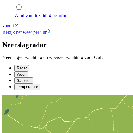
4
Wind vanuit zuid, 4 beaufort.
vanuit Z
Bekijk het weer per uur
Neerslagradar
Neerslagverwachting en weersverwachting voor Golja
Radar
Weer
Satelliet
Temperatuur