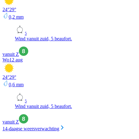
24
°
29
°
0,2
mm
5
Wind vanuit zuid, 5 beaufort.
vanuit Z
Wo
12 aug
24
°
29
°
0,6
mm
5
Wind vanuit zuid, 5 beaufort.
vanuit Z
14-daagse weersverwachting