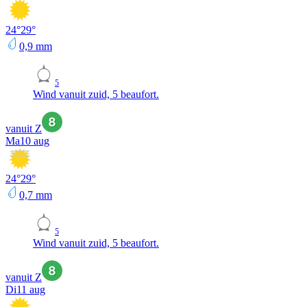
24
°
29
°
0,9
mm
5
Wind vanuit zuid, 5 beaufort.
vanuit Z
Ma
10 aug
24
°
29
°
0,7
mm
5
Wind vanuit zuid, 5 beaufort.
vanuit Z
Di
11 aug