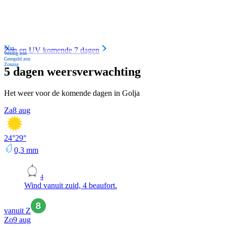
Nu
Zon en UV komende 7 dagen
Weinig zon
Geregeld zon
Zonnig
5 dagen weersverwachting
Het weer voor de komende dagen in Golja
Za
8 aug
24
°
29
°
0,3
mm
4
Wind vanuit zuid, 4 beaufort.
vanuit Z
Zo
9 aug