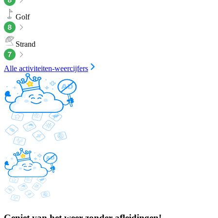
Golf
Strand
Alle activiteiten-weercijfers
Geniet van het weer zonder afleidingen!