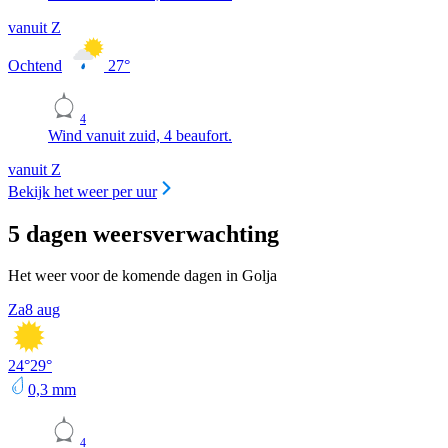
vanuit Z
Ochtend
27
°
4
Wind vanuit zuid, 4 beaufort.
vanuit Z
Bekijk het weer per uur
5 dagen weersverwachting
Het weer voor de komende dagen in Golja
Za
8 aug
24
°
29
°
0,3
mm
4