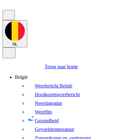
NL
Terug naar home
België
Weerbericht België
Hooikoortsweerbericht
Neerslagradar
Weerflits
Gezondheid
Gevoelstemperatuur
Zonsopkomst en -ondergang