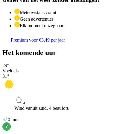
Meteovista account
Geen advertenties
Elk moment opzegbaar
Premium voor €3,49 per jaar
Het komende uur
29
°
Voelt als
31
°
4
Wind vanuit zuid, 4 beaufort.
0
mm