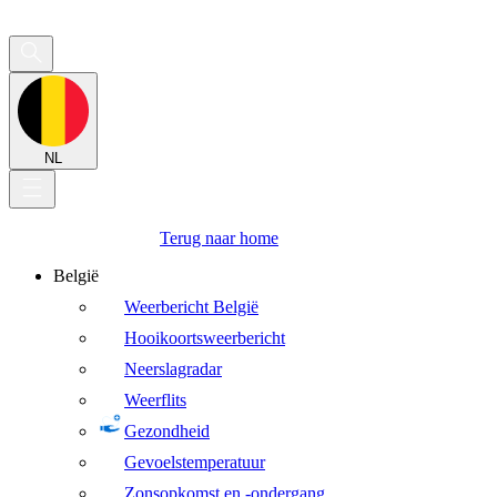
NL
Terug naar home
België
Weerbericht België
Hooikoortsweerbericht
Neerslagradar
Weerflits
Gezondheid
Gevoelstemperatuur
Zonsopkomst en -ondergang