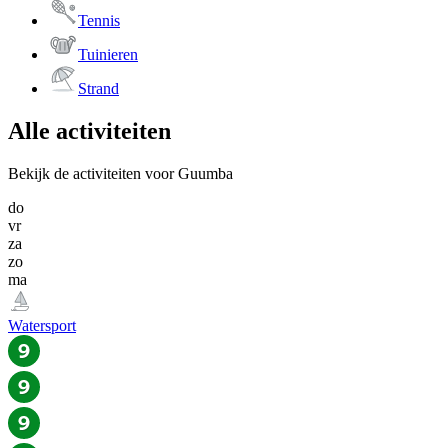
Tennis
Tuinieren
Strand
Alle activiteiten
Bekijk de activiteiten voor Guumba
do
vr
za
zo
ma
Watersport