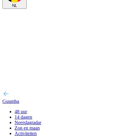
NL
Guumba
48 uur
14 dagen
Neerslagradar
Zon en maan
Activiteiten