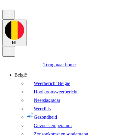
NL
Terug naar home
België
Weerbericht België
Hooikoortsweerbericht
Neerslagradar
Weerflits
Gezondheid
Gevoelstemperatuur
Zonsopkomst en -ondergang