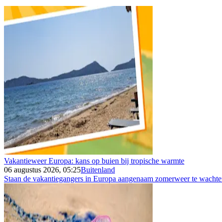
Vakantieweer Europa: kans op buien bij tropische warmte
06 augustus 2026, 05:25
Buitenland
Staan de vakantiegangers in Europa aangenaam zomerweer te wachten 