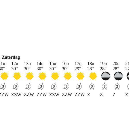
Zaterdag
11u
12u
13u
14u
15u
16u
17u
18u
19u
20u
2
30
°
30
°
30
°
30
°
30
°
30
°
29
°
28
°
28
°
28
°
2
ZZW
ZZW
ZZW
ZZW
ZZW
ZZW
ZZW
Z
Z
Z
Z