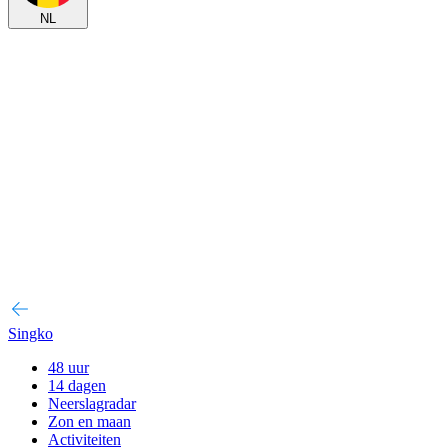
NL
Singko
48 uur
14 dagen
Neerslagradar
Zon en maan
Activiteiten