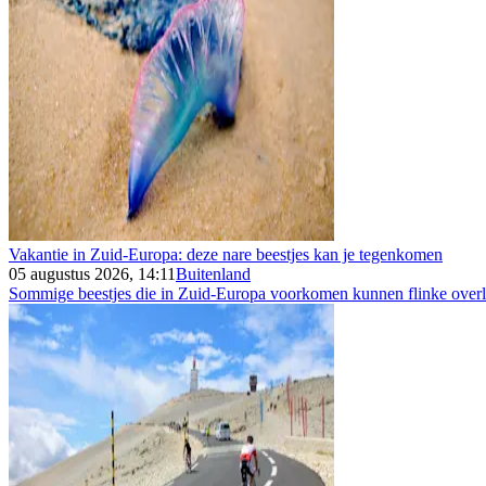
Vakantie in Zuid-Europa: deze nare beestjes kan je tegenkomen
05 augustus 2026, 14:11
Buitenland
Sommige beestjes die in Zuid-Europa voorkomen kunnen flinke overla