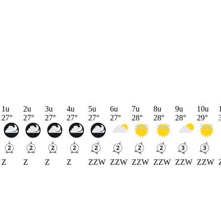
1u
2u
3u
4u
5u
6u
7u
8u
9u
10u
27
°
27
°
27
°
27
°
27
°
27
°
28
°
28
°
28
°
29
°
Z
Z
Z
Z
ZZW
ZZW
ZZW
ZZW
ZZW
ZZW