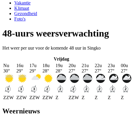
Vakantie
Klimaat
Gezondheid
Foto's
48-uurs weersverwachting
Het weer per uur voor de komende 48 uur in Singko
Vrijdag
Nu
16u
17u
18u
19u
20u
21u
22u
23u
00u
30
°
29
°
29
°
28
°
28
°
27
°
27
°
27
°
27
°
27
°
ZZW
ZZW
ZZW
ZZW
Z
ZZW
Z
Z
Z
Z
Weernieuws