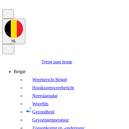
NL
Terug naar home
België
Weerbericht België
Hooikoortsweerbericht
Neerslagradar
Weerflits
Gezondheid
Gevoelstemperatuur
Zonsopkomst en -ondergang