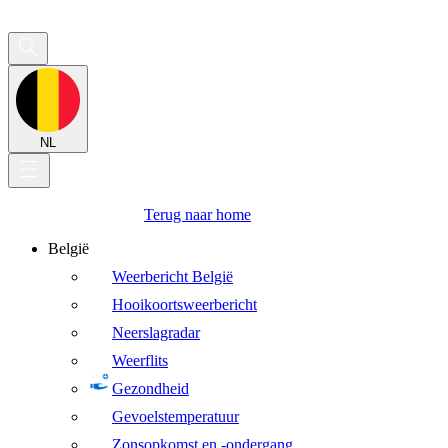
NL
Terug naar home
België
Weerbericht België
Hooikoortsweerbericht
Neerslagradar
Weerflits
Gezondheid
Gevoelstemperatuur
Zonsopkomst en -ondergang