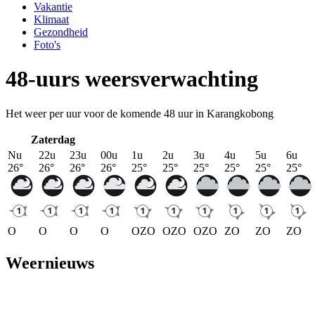
Vakantie
Klimaat
Gezondheid
Foto's
48-uurs weersverwachting
Het weer per uur voor de komende 48 uur in Karangkobong
Zaterdag
Nu
22u
23u
00u
1u
2u
3u
4u
5u
6u
26
°
26
°
26
°
26
°
25
°
25
°
25
°
25
°
25
°
25
°
O
O
O
O
OZO
OZO
OZO
ZO
ZO
ZO
Weernieuws