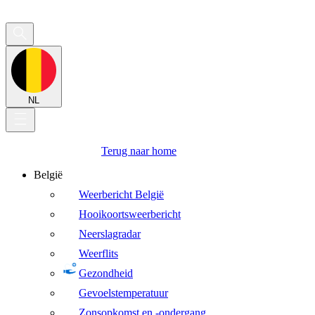
NL
Terug naar home
België
Weerbericht België
Hooikoortsweerbericht
Neerslagradar
Weerflits
Gezondheid
Gevoelstemperatuur
Zonsopkomst en -ondergang