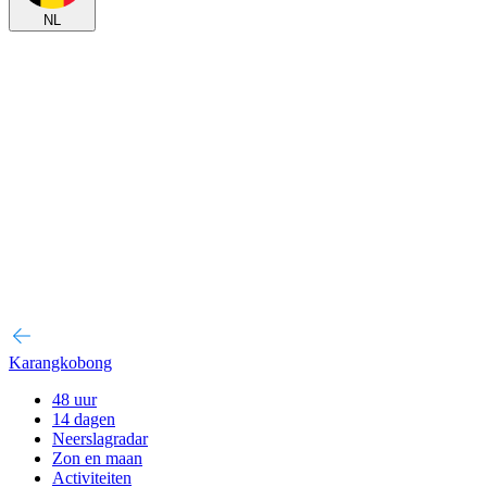
NL
Karangkobong
48 uur
14 dagen
Neerslagradar
Zon en maan
Activiteiten