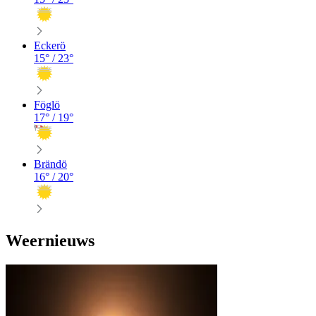
Eckerö
15
° /
23
°
Föglö
17
° /
19
°
Brändö
16
° /
20
°
Weernieuws