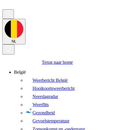
NL
Terug naar home
België
Weerbericht België
Hooikoortsweerbericht
Neerslagradar
Weerflits
Gezondheid
Gevoelstemperatuur
Zonsopkomst en -ondergang