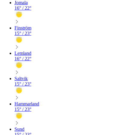
Jomala
16
° /
22
°
Finström
15
° /
23
°
Lemland
16
° /
22
°
Saltvik
15
° /
23
°
Hammarland
15
° /
23
°
Sund
15
° /
23
°