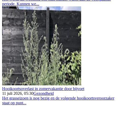
periode. Kunnen we...
Hooikoortsoverlast in zomervakantie door bijvoet
11 juli 2026, 05:30
Gezondheid
Het grasseizoen is nog bezig en de volgende hooikoortsveroorzaker
staat op punt...