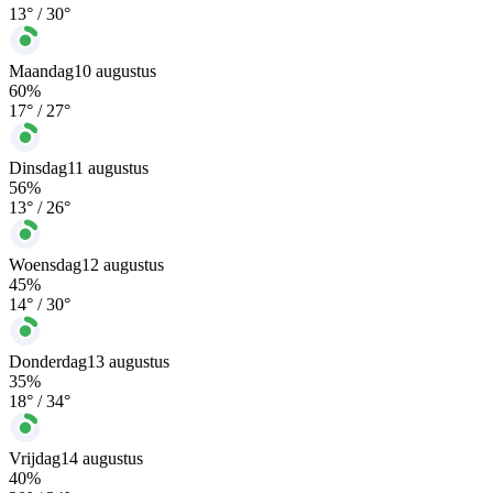
13
° /
30
°
Maandag
10 augustus
60
%
17
° /
27
°
Dinsdag
11 augustus
56
%
13
° /
26
°
Woensdag
12 augustus
45
%
14
° /
30
°
Donderdag
13 augustus
35
%
18
° /
34
°
Vrijdag
14 augustus
40
%