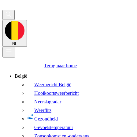
NL
Terug naar home
België
Weerbericht België
Hooikoortsweerbericht
Neerslagradar
Weerflits
Gezondheid
Gevoelstemperatuur
Zonsopkomst en -ondergang