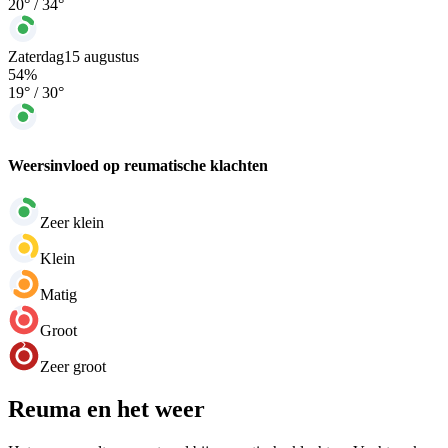
20
° /
34
°
Zaterdag
15 augustus
54
%
19
° /
30
°
Weersinvloed op reumatische klachten
Zeer klein
Klein
Matig
Groot
Zeer groot
Reuma en het weer