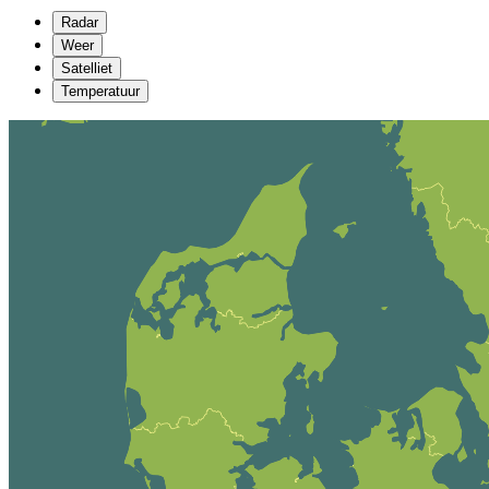
Radar
Weer
Satelliet
Temperatuur