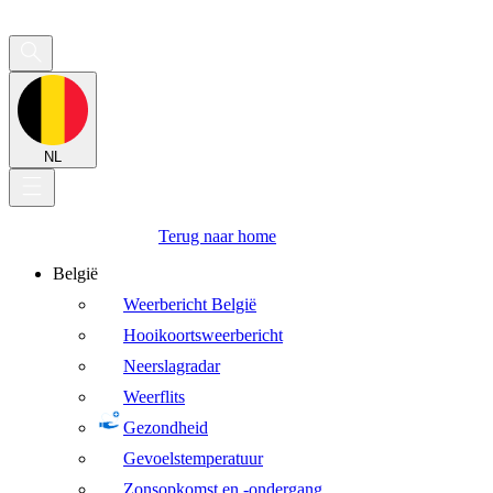
NL
Terug naar home
België
Weerbericht België
Hooikoortsweerbericht
Neerslagradar
Weerflits
Gezondheid
Gevoelstemperatuur
Zonsopkomst en -ondergang