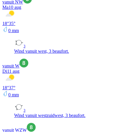
vanuit NW
Ma
10 aug
18
°
35
°
0
mm
3
Wind vanuit west, 3 beaufort.
vanuit W
Di
11 aug
18
°
37
°
0
mm
3
Wind vanuit westzuidwest, 3 beaufort.
vanuit WZW