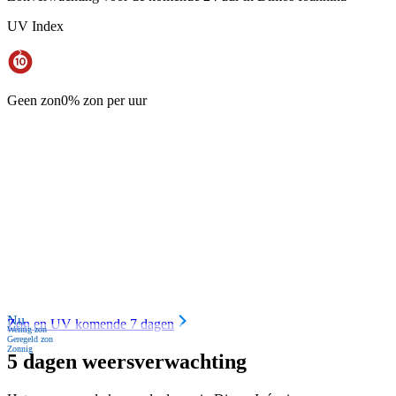
UV Index
Geen zon
0% zon per uur
Nu
Zon en UV komende 7 dagen
Weinig zon
Geregeld zon
Zonnig
5 dagen weersverwachting