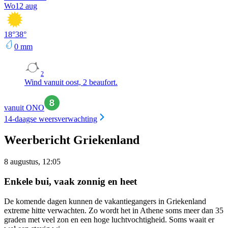
Wo
12 aug
18
°
38
°
0
mm
2
Wind vanuit oost, 2 beaufort.
vanuit ONO
14-daagse weersverwachting
Weerbericht Griekenland
8 augustus, 12:05
Enkele bui, vaak zonnig en heet
De komende dagen kunnen de vakantiegangers in Griekenland
extreme hitte verwachten. Zo wordt het in Athene soms meer dan 35
graden met veel zon en een hoge luchtvochtigheid. Soms waait er