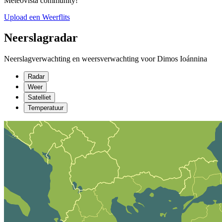
Meteovista community!
Upload een Weerflits
Neerslagradar
Neerslagverwachting en weersverwachting voor Dimos Ioánnina
Radar
Weer
Satelliet
Temperatuur