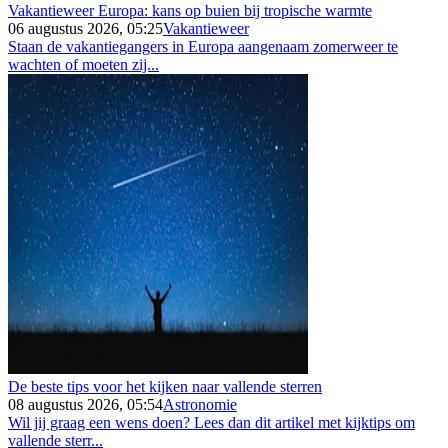
Vakantieweer Europa: kans op buien bij tropische warmte
06 augustus 2026, 05:25
Vakantieweer
Staan de vakantiegangers in Europa aangenaam zomerweer te
wachten of moeten zij...
De beste tips voor het kijken naar vallende sterren
08 augustus 2026, 05:54
Astronomie
Wil jij graag een wens doen? Lees dan dit artikel met kijktips om
vallende sterr...