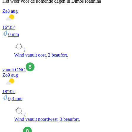
Het weer voor de komende dagen in Dimos Ioánnina
Za
8 aug
16
°
35
°
0
mm
2
Wind vanuit oost, 2 beaufort.
vanuit ONO
Zo
9 aug
18
°
35
°
0,3
mm
3
Wind vanuit noordwest, 3 beaufort.