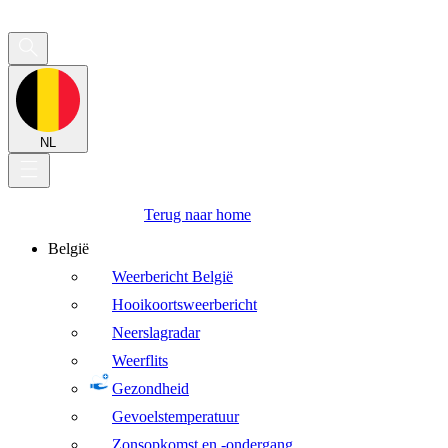
NL
Terug naar home
België
Weerbericht België
Hooikoortsweerbericht
Neerslagradar
Weerflits
Gezondheid
Gevoelstemperatuur
Zonsopkomst en -ondergang