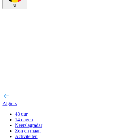
NL
Algiers
48 uur
14 dagen
Neerslagradar
Zon en maan
Activiteiten