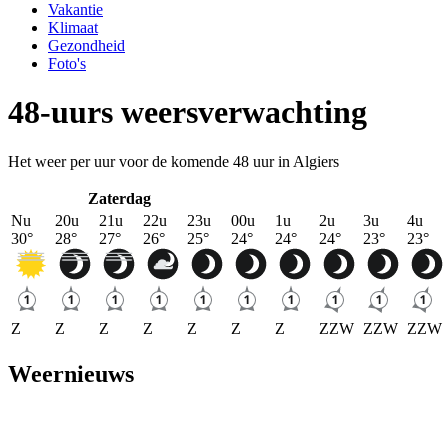
Vakantie
Klimaat
Gezondheid
Foto's
48-uurs weersverwachting
Het weer per uur voor de komende 48 uur in Algiers
Zaterdag
Nu
20u
21u
22u
23u
00u
1u
2u
3u
4u
30
°
28
°
27
°
26
°
25
°
24
°
24
°
24
°
23
°
23
°
Z
Z
Z
Z
Z
Z
Z
ZZW
ZZW
ZZW
Weernieuws