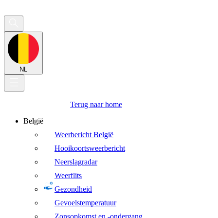
NL
Terug naar home
België
Weerbericht België
Hooikoortsweerbericht
Neerslagradar
Weerflits
Gezondheid
Gevoelstemperatuur
Zonsopkomst en -ondergang