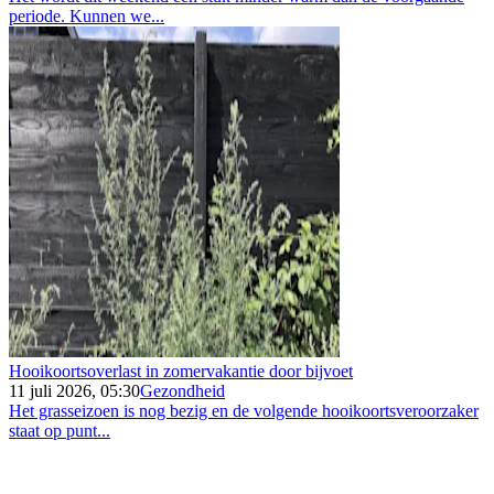
periode. Kunnen we...
Hooikoortsoverlast in zomervakantie door bijvoet
11 juli 2026, 05:30
Gezondheid
Het grasseizoen is nog bezig en de volgende hooikoortsveroorzaker
staat op punt...