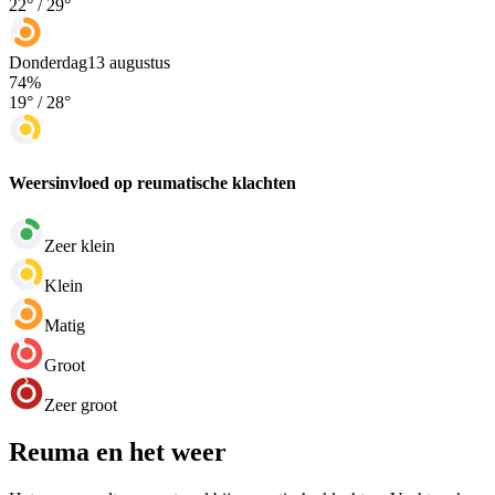
22
° /
29
°
Donderdag
13 augustus
74
%
19
° /
28
°
Weersinvloed op reumatische klachten
Zeer klein
Klein
Matig
Groot
Zeer groot
Reuma en het weer