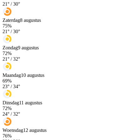
21
° /
30
°
Zaterdag
8 augustus
75
%
21
° /
30
°
Zondag
9 augustus
72
%
21
° /
32
°
Maandag
10 augustus
69
%
23
° /
34
°
Dinsdag
11 augustus
72
%
24
° /
32
°
Woensdag
12 augustus
76
%