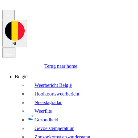
NL
Terug naar home
België
Weerbericht België
Hooikoortsweerbericht
Neerslagradar
Weerflits
Gezondheid
Gevoelstemperatuur
Zonsopkomst en -ondergang