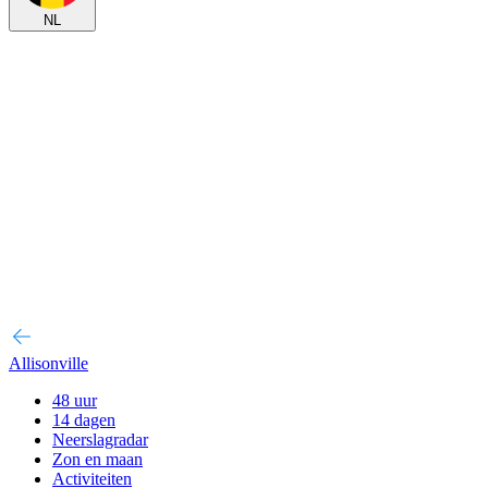
NL
Allisonville
48 uur
14 dagen
Neerslagradar
Zon en maan
Activiteiten