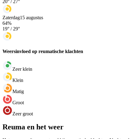
20
° /
27
°
Zaterdag
15 augustus
64
%
19
° /
29
°
Weersinvloed op reumatische klachten
Zeer klein
Klein
Matig
Groot
Zeer groot
Reuma en het weer