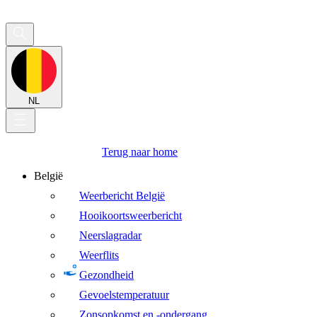
NL
Terug naar home
België
Weerbericht België
Hooikoortsweerbericht
Neerslagradar
Weerflits
Gezondheid
Gevoelstemperatuur
Zonsopkomst en -ondergang