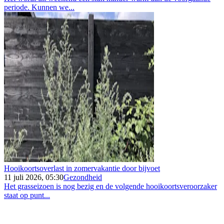
periode. Kunnen we...
Hooikoortsoverlast in zomervakantie door bijvoet
11 juli 2026, 05:30
Gezondheid
Het grasseizoen is nog bezig en de volgende hooikoortsveroorzaker
staat op punt...