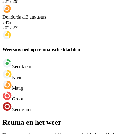
22
° /
29
°
Donderdag
13 augustus
74
%
20
° /
27
°
Weersinvloed op reumatische klachten
Zeer klein
Klein
Matig
Groot
Zeer groot
Reuma en het weer