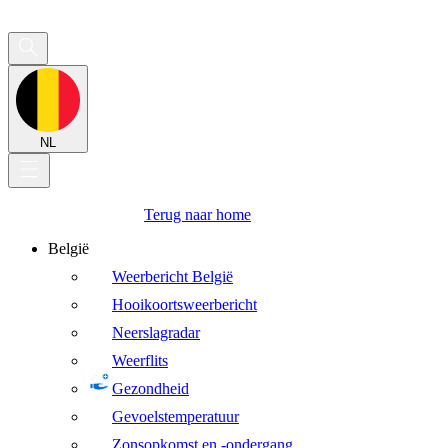
NL
Terug naar home
België
Weerbericht België
Hooikoortsweerbericht
Neerslagradar
Weerflits
Gezondheid
Gevoelstemperatuur
Zonsopkomst en -ondergang