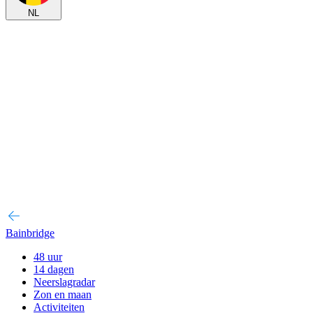
NL
Bainbridge
48 uur
14 dagen
Neerslagradar
Zon en maan
Activiteiten