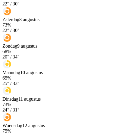
22
° /
30
°
Zaterdag
8 augustus
73
%
22
° /
30
°
Zondag
9 augustus
68
%
20
° /
34
°
Maandag
10 augustus
65
%
25
° /
33
°
Dinsdag
11 augustus
73
%
24
° /
31
°
Woensdag
12 augustus
75
%