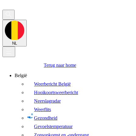
NL
Terug naar home
België
Weerbericht België
Hooikoortsweerbericht
Neerslagradar
Weerflits
Gezondheid
Gevoelstemperatuur
Zonsopkomst en -ondergang