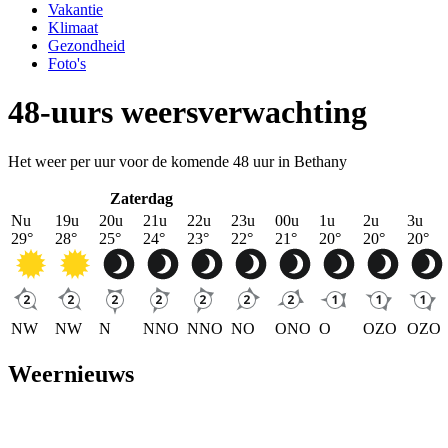
Vakantie
Klimaat
Gezondheid
Foto's
48-uurs weersverwachting
Het weer per uur voor de komende 48 uur in Bethany
Zaterdag
Nu
19u
20u
21u
22u
23u
00u
1u
2u
3u
29
°
28
°
25
°
24
°
23
°
22
°
21
°
20
°
20
°
20
°
NW
NW
N
NNO
NNO
NO
ONO
O
OZO
OZO
Weernieuws