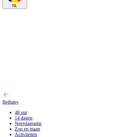
NL
Bethany
48 uur
14 dagen
Neerslagradar
Zon en maan
Activiteiten