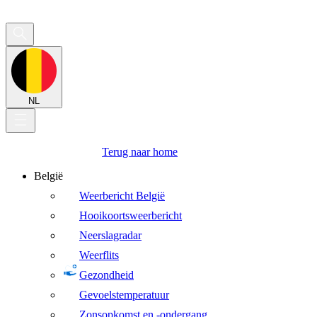
NL
Terug naar home
België
Weerbericht België
Hooikoortsweerbericht
Neerslagradar
Weerflits
Gezondheid
Gevoelstemperatuur
Zonsopkomst en -ondergang