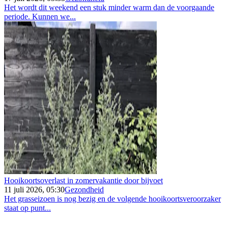
Het wordt dit weekend een stuk minder warm dan de voorgaande
periode. Kunnen we...
Hooikoortsoverlast in zomervakantie door bijvoet
11 juli 2026, 05:30
Gezondheid
Het grasseizoen is nog bezig en de volgende hooikoortsveroorzaker
staat op punt...