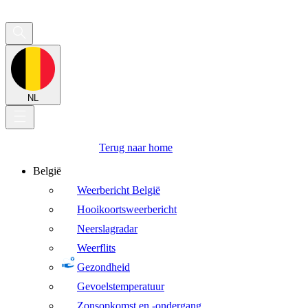
NL
Terug naar home
België
Weerbericht België
Hooikoortsweerbericht
Neerslagradar
Weerflits
Gezondheid
Gevoelstemperatuur
Zonsopkomst en -ondergang