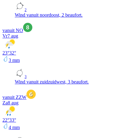
2
Wind vanuit noordoost, 2 beaufort.
vanuit NO
Vr
7 aug
23
°
32
°
3
mm
3
Wind vanuit zuidzuidwest, 3 beaufort.
vanuit ZZW
Za
8 aug
22
°
33
°
4
mm