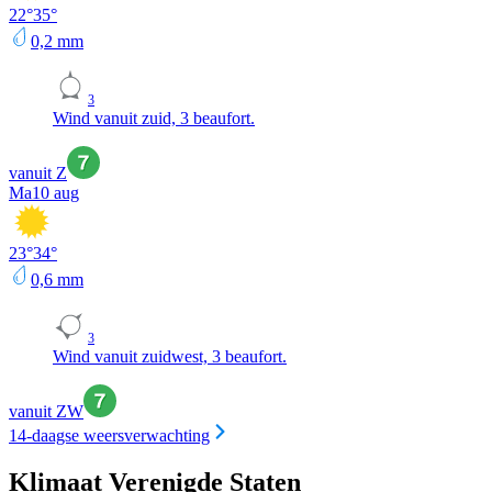
22
°
35
°
0,2
mm
3
Wind vanuit zuid, 3 beaufort.
vanuit Z
Ma
10 aug
23
°
34
°
0,6
mm
3
Wind vanuit zuidwest, 3 beaufort.
vanuit ZW
14-daagse weersverwachting
Klimaat Verenigde Staten