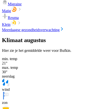
Migraine
Matig
Reuma
Klein
Meerdaagse gezondheidsverwachting
Klimaat augustus
Hier zie je het gemiddelde weer voor Bufkin.
min. temp
21
°
max. temp
30
°
neerslag
wind
zon