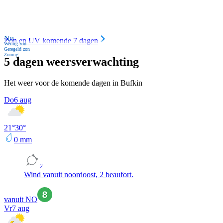
Nu
Zon en UV komende 7 dagen
Weinig zon
Geregeld zon
Zonnig
5 dagen weersverwachting
Het weer voor de komende dagen in Bufkin
Do
6 aug
21
°
30
°
0
mm
2
Wind vanuit noordoost, 2 beaufort.
vanuit NO
Vr
7 aug