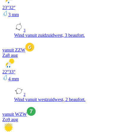
23
°
32
°
3
mm
3
Wind vanuit zuidzuidwest, 3 beaufort.
vanuit ZZW
Za
8 aug
22
°
33
°
4
mm
2
Wind vanuit westzuidwest, 2 beaufort.
vanuit WZW
Zo
9 aug