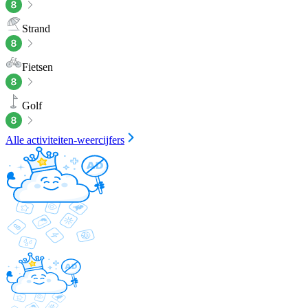
Strand
Fietsen
Golf
Alle activiteiten-weercijfers