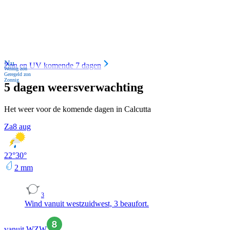
Nu
Zon en UV komende 7 dagen
Weinig zon
Geregeld zon
Zonnig
5 dagen weersverwachting
Het weer voor de komende dagen in Calcutta
Za
8 aug
22
°
30
°
2
mm
3
Wind vanuit westzuidwest, 3 beaufort.
vanuit WZW