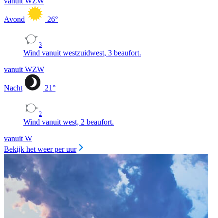
vanuit WZW
Avond
26
°
3
Wind vanuit westzuidwest, 3 beaufort.
vanuit WZW
Nacht
21
°
2
Wind vanuit west, 2 beaufort.
vanuit W
Bekijk het weer per uur