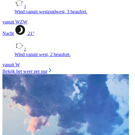
3
Wind vanuit westzuidwest, 3 beaufort.
vanuit WZW
Nacht
21
°
2
Wind vanuit west, 2 beaufort.
vanuit W
Bekijk het weer per uur