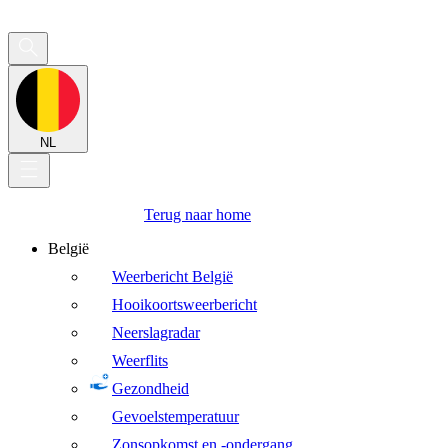
NL
Terug naar home
België
Weerbericht België
Hooikoortsweerbericht
Neerslagradar
Weerflits
Gezondheid
Gevoelstemperatuur
Zonsopkomst en -ondergang