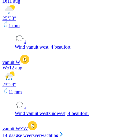
Di
11 aug
25
°
33
°
1
mm
4
Wind vanuit west, 4 beaufort.
vanuit W
Wo
12 aug
23
°
29
°
11
mm
4
Wind vanuit westzuidwest, 4 beaufort.
vanuit WZW
14-daagse weersverwachting