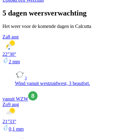
5 dagen weersverwachting
Het weer voor de komende dagen in Calcutta
Za
8 aug
22
°
30
°
2
mm
3
Wind vanuit westzuidwest, 3 beaufort.
vanuit WZW
Zo
9 aug
21
°
33
°
0,1
mm