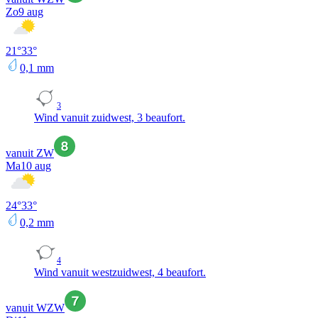
Zo
9 aug
21
°
33
°
0,1
mm
3
Wind vanuit zuidwest, 3 beaufort.
vanuit ZW
Ma
10 aug
24
°
33
°
0,2
mm
4
Wind vanuit westzuidwest, 4 beaufort.
vanuit WZW