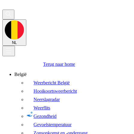
NL
Terug naar home
België
Weerbericht België
Hooikoortsweerbericht
Neerslagradar
Weerflits
Gezondheid
Gevoelstemperatuur
Zonsopkomst en -ondergang