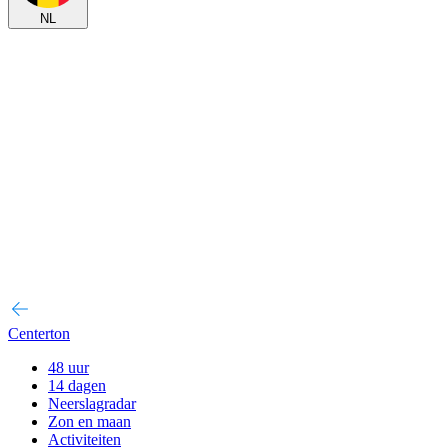
NL
Centerton
48 uur
14 dagen
Neerslagradar
Zon en maan
Activiteiten