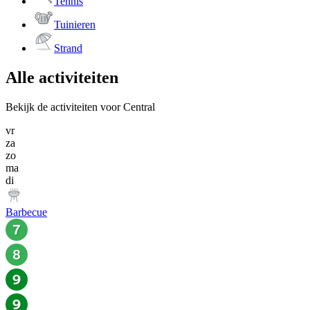
Tennis
Tuinieren
Strand
Alle activiteiten
Bekijk de activiteiten voor Central
vr
za
zo
ma
di
Barbecue