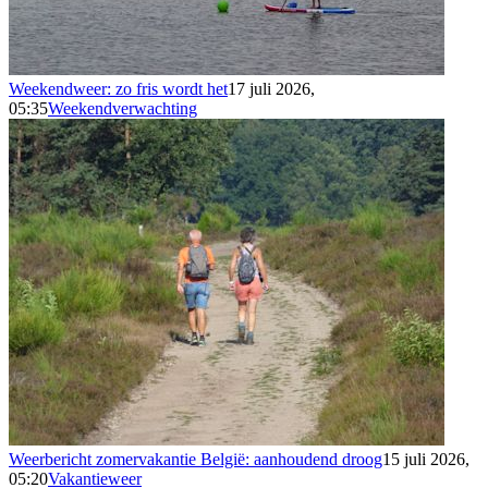
Weekendweer: zo fris wordt het
17 juli 2026,
05:35
Weekendverwachting
Weerbericht zomervakantie België: aanhoudend droog
15 juli 2026,
05:20
Vakantieweer