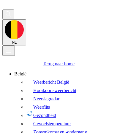
NL
Terug naar home
België
Weerbericht België
Hooikoortsweerbericht
Neerslagradar
Weerflits
Gezondheid
Gevoelstemperatuur
Zonsopkomst en -ondergang