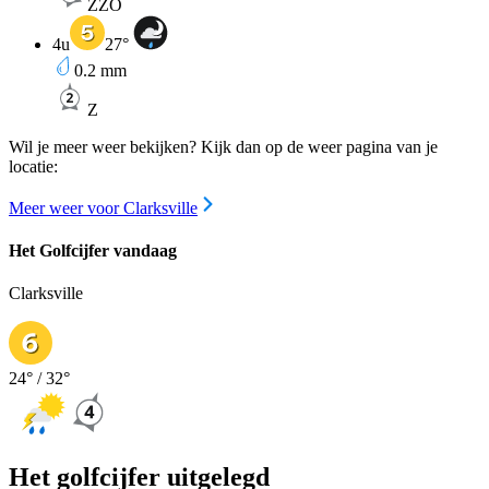
ZZO
4u
27
°
0.2
mm
Z
Wil je meer weer bekijken? Kijk dan op de weer pagina van je
locatie:
Meer weer voor Clarksville
Het Golfcijfer vandaag
Clarksville
24
° /
32
°
Het golfcijfer uitgelegd