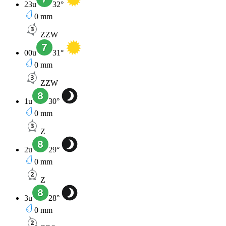
23u
32
°
0
mm
ZZW
00u
31
°
0
mm
ZZW
1u
30
°
0
mm
Z
2u
29
°
0
mm
Z
3u
28
°
0
mm