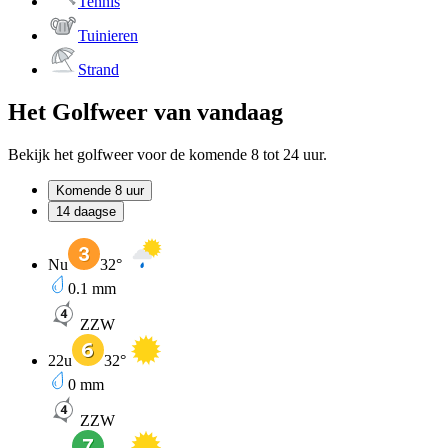
Tennis
Tuinieren
Strand
Het Golfweer van vandaag
Bekijk het golfweer voor de komende 8 tot 24 uur.
Komende 8 uur
14 daagse
Nu
32
°
0.1
mm
ZZW
22u
32
°
0
mm
ZZW