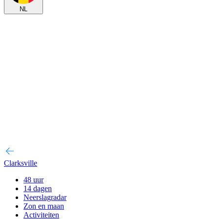
NL
Clarksville
48 uur
14 dagen
Neerslagradar
Zon en maan
Activiteiten