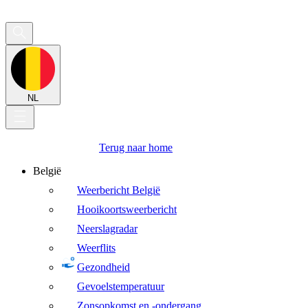
NL
Terug naar home
België
Weerbericht België
Hooikoortsweerbericht
Neerslagradar
Weerflits
Gezondheid
Gevoelstemperatuur
Zonsopkomst en -ondergang