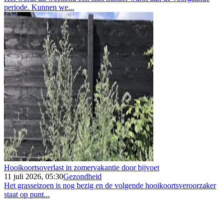
periode. Kunnen we...
Hooikoortsoverlast in zomervakantie door bijvoet
11 juli 2026, 05:30
Gezondheid
Het grasseizoen is nog bezig en de volgende hooikoortsveroorzaker
staat op punt...