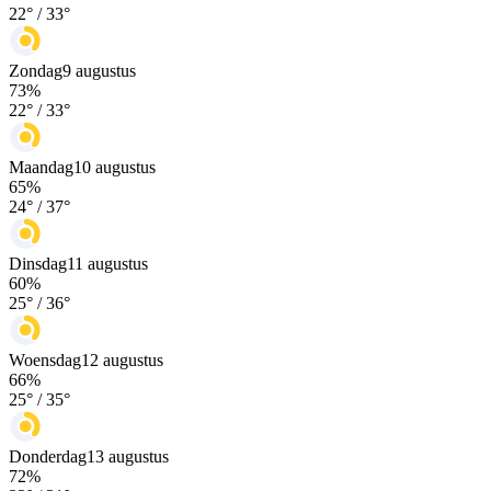
22
° /
33
°
Zondag
9 augustus
73
%
22
° /
33
°
Maandag
10 augustus
65
%
24
° /
37
°
Dinsdag
11 augustus
60
%
25
° /
36
°
Woensdag
12 augustus
66
%
25
° /
35
°
Donderdag
13 augustus
72
%