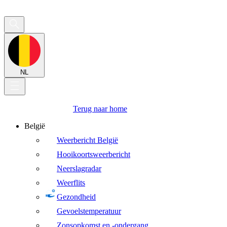
NL
Terug naar home
België
Weerbericht België
Hooikoortsweerbericht
Neerslagradar
Weerflits
Gezondheid
Gevoelstemperatuur
Zonsopkomst en -ondergang