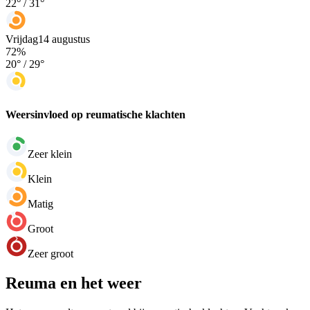
22
° /
31
°
Vrijdag
14 augustus
72
%
20
° /
29
°
Weersinvloed op reumatische klachten
Zeer klein
Klein
Matig
Groot
Zeer groot
Reuma en het weer