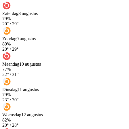
Zaterdag
8 augustus
79
%
20
° /
29
°
Zondag
9 augustus
80
%
20
° /
29
°
Maandag
10 augustus
77
%
22
° /
31
°
Dinsdag
11 augustus
79
%
23
° /
30
°
Woensdag
12 augustus
82
%
20
° /
28
°