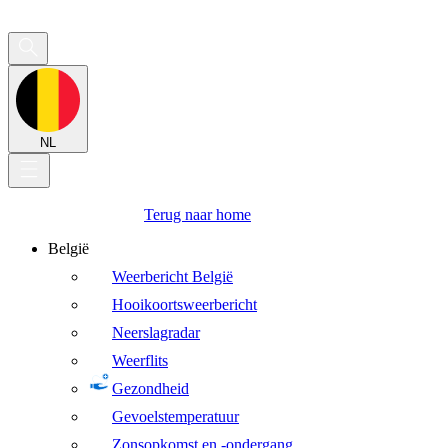
NL
Terug naar home
België
Weerbericht België
Hooikoortsweerbericht
Neerslagradar
Weerflits
Gezondheid
Gevoelstemperatuur
Zonsopkomst en -ondergang