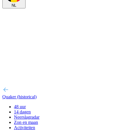
NL
Quaker (historical)
48 uur
14 dagen
Neerslagradar
Zon en maan
Activiteiten