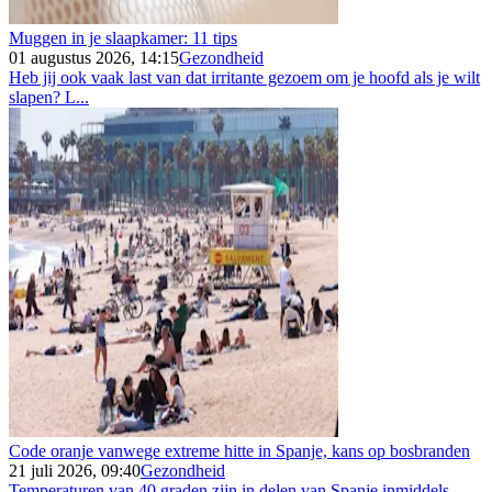
Muggen in je slaapkamer: 11 tips
01 augustus 2026, 14:15
Gezondheid
Heb jij ook vaak last van dat irritante gezoem om je hoofd als je wilt
slapen? L...
Code oranje vanwege extreme hitte in Spanje, kans op bosbranden
21 juli 2026, 09:40
Gezondheid
Temperaturen van 40 graden zijn in delen van Spanje inmiddels