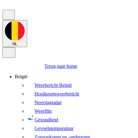
NL
Terug naar home
België
Weerbericht België
Hooikoortsweerbericht
Neerslagradar
Weerflits
Gezondheid
Gevoelstemperatuur
Zonsopkomst en -ondergang