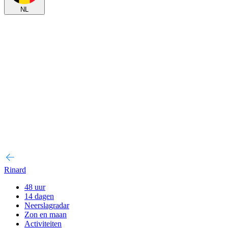
NL
Rinard
48 uur
14 dagen
Neerslagradar
Zon en maan
Activiteiten