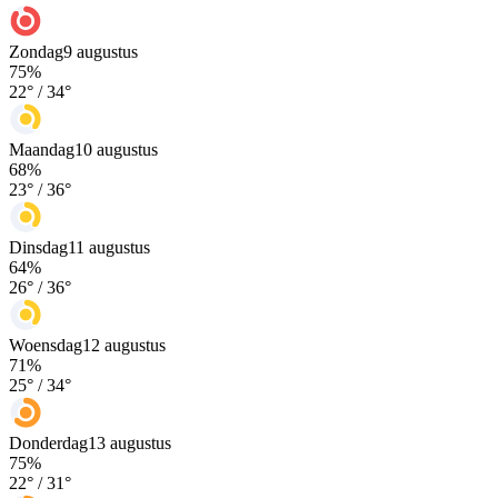
Zondag
9 augustus
75
%
22
° /
34
°
Maandag
10 augustus
68
%
23
° /
36
°
Dinsdag
11 augustus
64
%
26
° /
36
°
Woensdag
12 augustus
71
%
25
° /
34
°
Donderdag
13 augustus
75
%
22
° /
31
°