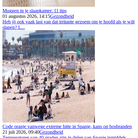
Muggen in je slaapkamer: 11 tips
01 augustus 2026, 14:15
Gezondheid
Heb jij ook vaak last van dat irritante gezoem om je hoofd als je wilt
slapen? L...
Code oranje vanwege extreme hitte in Spanje, kans op bosbranden
21 juli 2026, 09:40
Gezondheid
Temperaturen van 40 graden zijn in delen van Spanje inmiddels