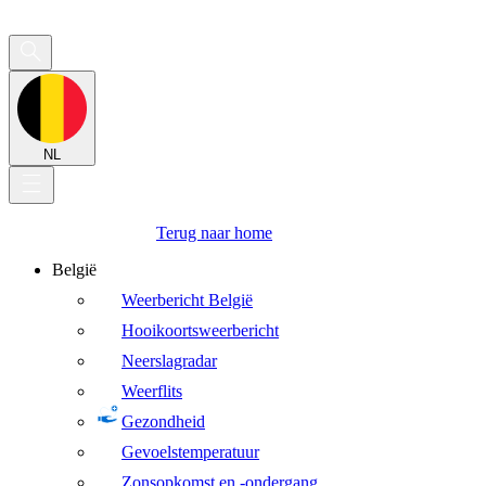
NL
Terug naar home
België
Weerbericht België
Hooikoortsweerbericht
Neerslagradar
Weerflits
Gezondheid
Gevoelstemperatuur
Zonsopkomst en -ondergang