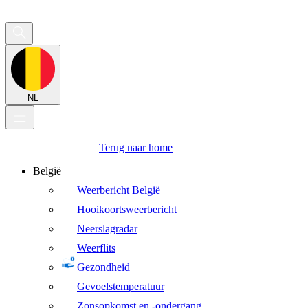
NL
Terug naar home
België
Weerbericht België
Hooikoortsweerbericht
Neerslagradar
Weerflits
Gezondheid
Gevoelstemperatuur
Zonsopkomst en -ondergang