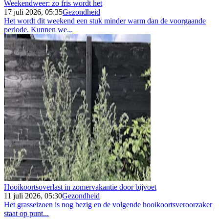
Weekendweer: zo fris wordt het
17 juli 2026, 05:35
Gezondheid
Het wordt dit weekend een stuk minder warm dan de voorgaande
periode. Kunnen we...
Hooikoortsoverlast in zomervakantie door bijvoet
11 juli 2026, 05:30
Gezondheid
Het grasseizoen is nog bezig en de volgende hooikoortsveroorzaker
staat op punt...