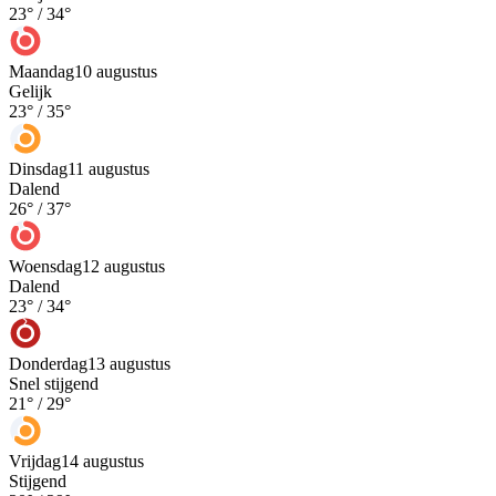
23
° /
34
°
Maandag
10 augustus
Gelijk
23
° /
35
°
Dinsdag
11 augustus
Dalend
26
° /
37
°
Woensdag
12 augustus
Dalend
23
° /
34
°
Donderdag
13 augustus
Snel stijgend
21
° /
29
°
Vrijdag
14 augustus
Stijgend