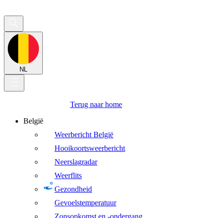
NL
Terug naar home
België
Weerbericht België
Hooikoortsweerbericht
Neerslagradar
Weerflits
Gezondheid
Gevoelstemperatuur
Zonsopkomst en -ondergang