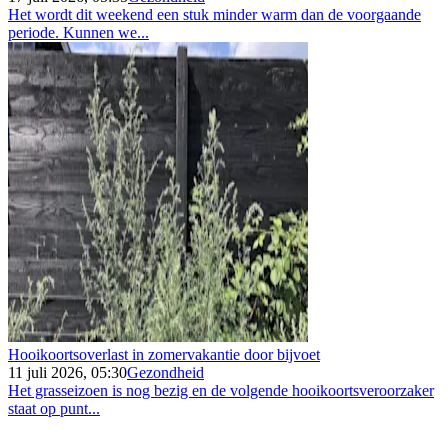
Het wordt dit weekend een stuk minder warm dan de voorgaande
periode. Kunnen we...
Hooikoortsoverlast in zomervakantie door bijvoet
11 juli 2026, 05:30
Gezondheid
Het grasseizoen is nog bezig en de volgende hooikoortsveroorzaker
staat op punt...