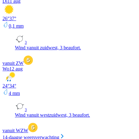
Di
11 aug
26
°
37
°
0,1
mm
3
Wind vanuit zuidwest, 3 beaufort.
vanuit ZW
Wo
12 aug
24
°
34
°
4
mm
3
Wind vanuit westzuidwest, 3 beaufort.
vanuit WZW
14-daagse weersverwachting