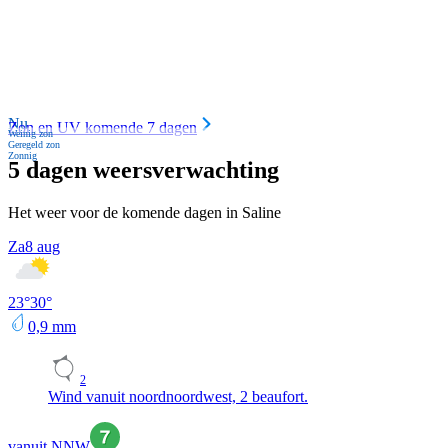
Nu
Zon en UV komende 7 dagen
Weinig zon
Geregeld zon
Zonnig
5 dagen weersverwachting
Het weer voor de komende dagen in Saline
Za
8 aug
23
°
30
°
0,9
mm
2
Wind vanuit noordnoordwest, 2 beaufort.
vanuit NNW