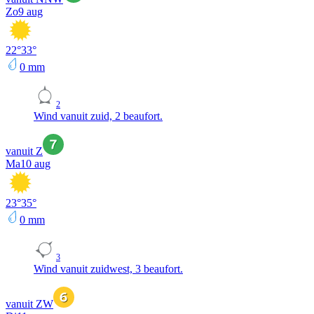
Zo
9 aug
22
°
33
°
0
mm
2
Wind vanuit zuid, 2 beaufort.
vanuit Z
Ma
10 aug
23
°
35
°
0
mm
3
Wind vanuit zuidwest, 3 beaufort.
vanuit ZW