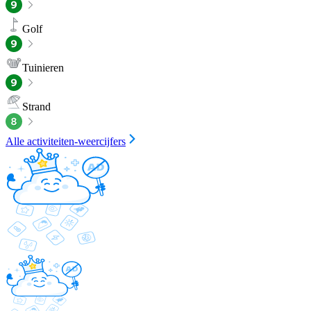
Golf
Tuinieren
Strand
Alle activiteiten-weercijfers