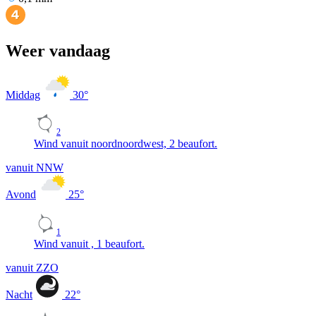
Weer vandaag
Middag
30
°
2
Wind vanuit noordnoordwest, 2 beaufort.
vanuit NNW
Avond
25
°
1
Wind vanuit , 1 beaufort.
vanuit ZZO
Nacht
22
°