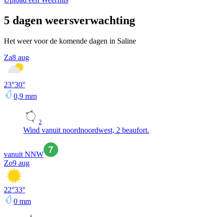
5 dagen weersverwachting
Het weer voor de komende dagen in Saline
Za
8 aug
23
°
30
°
0,9
mm
2
Wind vanuit noordnoordwest, 2 beaufort.
vanuit NNW
Zo
9 aug
22
°
33
°
0
mm