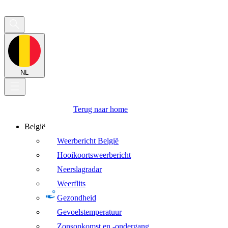
NL
Terug naar home
België
Weerbericht België
Hooikoortsweerbericht
Neerslagradar
Weerflits
Gezondheid
Gevoelstemperatuur
Zonsopkomst en -ondergang