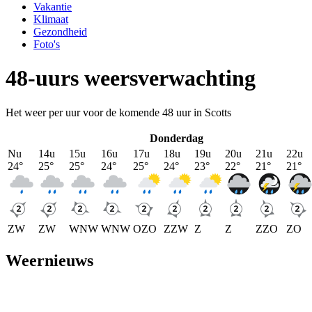
Vakantie
Klimaat
Gezondheid
Foto's
48-uurs weersverwachting
Het weer per uur voor de komende 48 uur in Scotts
Donderdag
Nu
14u
15u
16u
17u
18u
19u
20u
21u
22u
24
°
25
°
25
°
24
°
25
°
24
°
23
°
22
°
21
°
21
°
ZW
ZW
WNW
WNW
OZO
ZZW
Z
Z
ZZO
ZO
Weernieuws