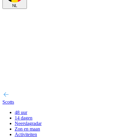
NL
Scotts
48 uur
14 dagen
Neerslagradar
Zon en maan
Activiteiten