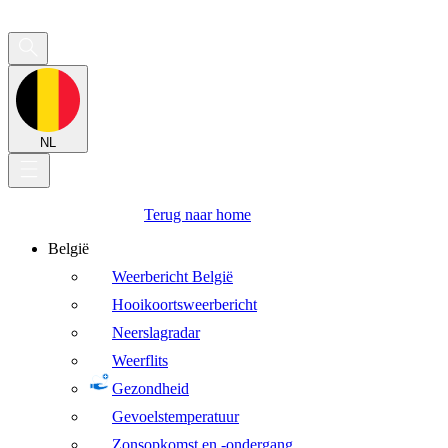
NL
Terug naar home
België
Weerbericht België
Hooikoortsweerbericht
Neerslagradar
Weerflits
Gezondheid
Gevoelstemperatuur
Zonsopkomst en -ondergang