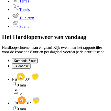
Terras
Tennis
Tuinieren
Strand
Het Hardlopenweer van vandaag
Hardloopschoenen aan en gaan! Kijk even naar het rapportcijfer
voor de komende 8 uur en per dagdeel voordat je de deur uitstapt.
Komende 8 uur
14 daagse
Nu
30
°
0
mm
Z
17u
31
°
0
mm