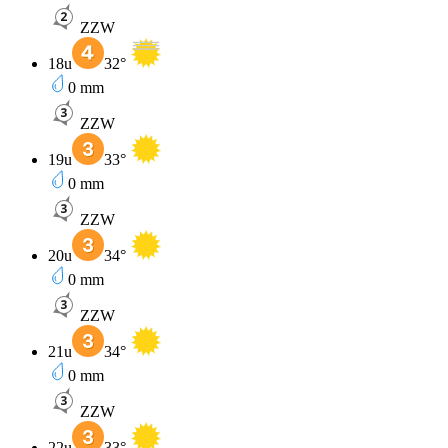
ZZW
18u
32
°
0
mm
ZZW
19u
33
°
0
mm
ZZW
20u
34
°
0
mm
ZZW
21u
34
°
0
mm
ZZW
22u
33
°