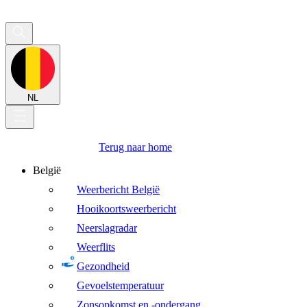
NL
Terug naar home
België
Weerbericht België
Hooikoortsweerbericht
Neerslagradar
Weerflits
Gezondheid
Gevoelstemperatuur
Zonsopkomst en -ondergang