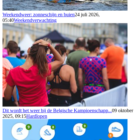
Weekendweer: zonneschijn en buien
24 juli 2026,
05:40
Weekendverwachting
Dit wordt het weer bij de Belgische Kampioenschapp...
09 oktober
2025, 09:15
Hardlopen