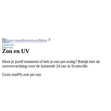
Nu
24-uurs neerslagverwachting
Miezer
Lichte bui
Fikse bui
Zon en UV
Moet je jezelf insmeren of heb je een pet nodig? Bekijk hier de
zonverwachting voor de komende 24 uur in Scottsville.
Geen zon
0% zon per uur