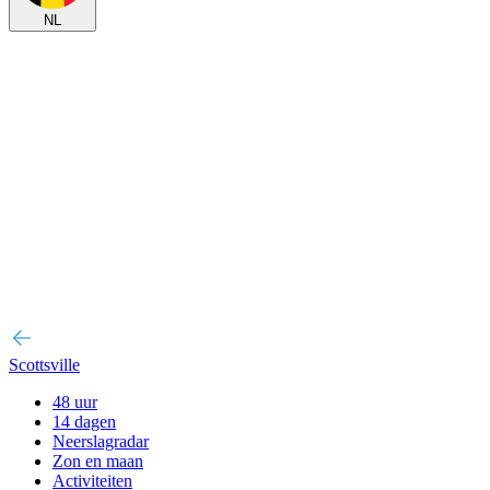
NL
Scottsville
48 uur
14 dagen
Neerslagradar
Zon en maan
Activiteiten