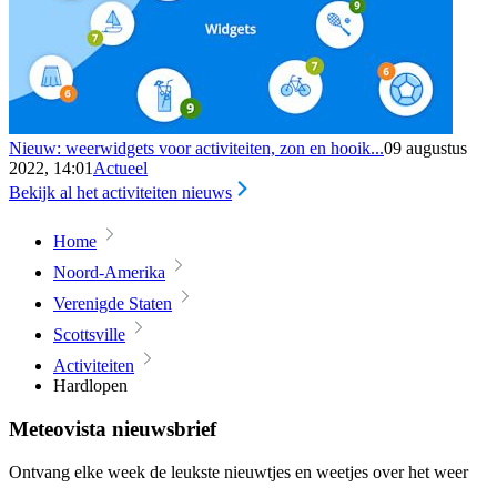
Nieuw: weerwidgets voor activiteiten, zon en hooik...
09 augustus
2022, 14:01
Actueel
Bekijk al het activiteiten nieuws
Home
Noord-Amerika
Verenigde Staten
Scottsville
Activiteiten
Hardlopen
Meteovista nieuwsbrief
Ontvang elke week de leukste nieuwtjes en weetjes over het weer