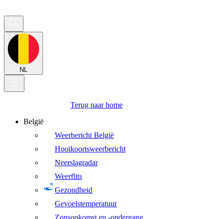
NL
Terug naar home
België
Weerbericht België
Hooikoortsweerbericht
Neerslagradar
Weerflits
Gezondheid
Gevoelstemperatuur
Zonsopkomst en -ondergang