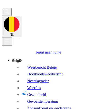
NL
Terug naar home
België
Weerbericht België
Hooikoortsweerbericht
Neerslagradar
Weerflits
Gezondheid
Gevoelstemperatuur
Zonsopkomst en -ondergang