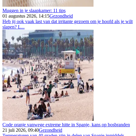
Muggen in je slaapkamer: 11 tips
01 augustus 2026, 14:15
Gezondheid
Heb jij ook vaak last van dat irritante gezoem om je hoofd als je wilt
slapen? L...
Code oranje vanwege extreme hitte in Spanje, kans op bosbranden
21 juli 2026, 09:40
Gezondheid
Temperaturen van 40 graden zijn in delen van Spanje inmiddels