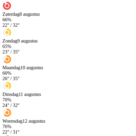
Zaterdag
8 augustus
66
%
22
° /
32
°
Zondag
9 augustus
65
%
23
° /
35
°
Maandag
10 augustus
60
%
26
° /
35
°
Dinsdag
11 augustus
70
%
24
° /
32
°
Woensdag
12 augustus
76
%
22
° /
31
°