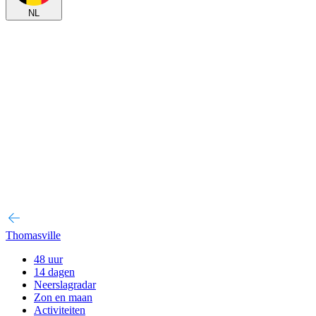
NL
Thomasville
48 uur
14 dagen
Neerslagradar
Zon en maan
Activiteiten