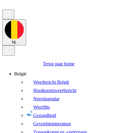
NL
Terug naar home
België
Weerbericht België
Hooikoortsweerbericht
Neerslagradar
Weerflits
Gezondheid
Gevoelstemperatuur
Zonsopkomst en -ondergang