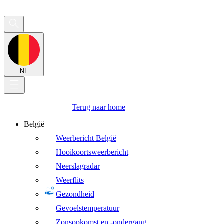
NL
Terug naar home
België
Weerbericht België
Hooikoortsweerbericht
Neerslagradar
Weerflits
Gezondheid
Gevoelstemperatuur
Zonsopkomst en -ondergang