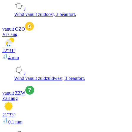
3
Wind vanuit zuidoost, 3 beaufort.
vanuit OZO
Vr
7 aug
22
°
31
°
4
mm
3
Wind vanuit zuidzuidwest, 3 beaufort.
vanuit ZZW
Za
8 aug
21
°
33
°
0,1
mm