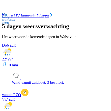
Nu
Zon en UV komende 7 dagen
Weinig zon
Geregeld zon
Zonnig
5 dagen weersverwachting
Het weer voor de komende dagen in Walshville
Do
6 aug
22
°
29
°
19
mm
3
Wind vanuit zuidoost, 3 beaufort.
vanuit OZO
Vr
7 aug