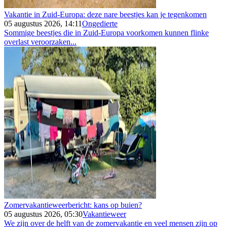
Vakantie in Zuid-Europa: deze nare beestjes kan je tegenkomen
05 augustus 2026, 14:11
Ongedierte
Sommige beestjes die in Zuid-Europa voorkomen kunnen flinke
overlast veroorzaken...
Zomervakantieweerbericht: kans op buien?
05 augustus 2026, 05:30
Vakantieweer
We zijn over de helft van de zomervakantie en veel mensen zijn op