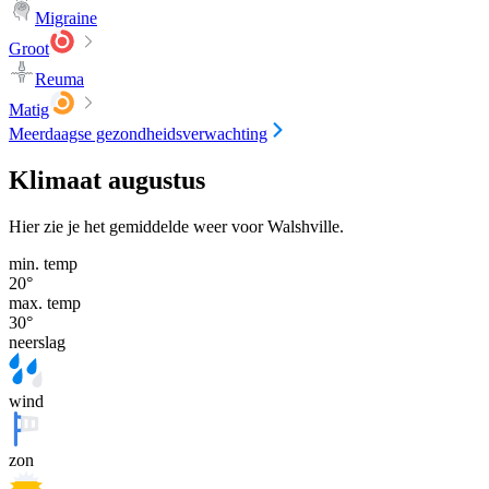
Migraine
Groot
Reuma
Matig
Meerdaagse gezondheidsverwachting
Klimaat augustus
Hier zie je het gemiddelde weer voor Walshville.
min. temp
20
°
max. temp
30
°
neerslag
wind
zon