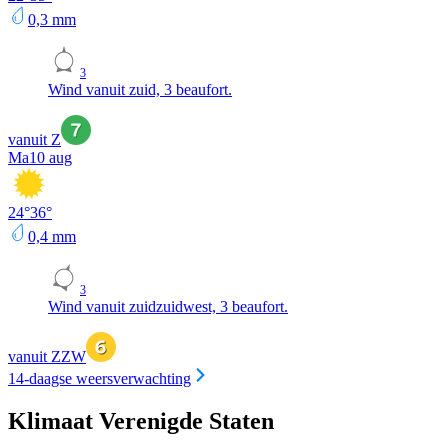
0,3
mm
3
Wind vanuit zuid, 3 beaufort.
vanuit Z
Ma
10 aug
24
°
36
°
0,4
mm
3
Wind vanuit zuidzuidwest, 3 beaufort.
vanuit ZZW
14-daagse weersverwachting
Klimaat Verenigde Staten