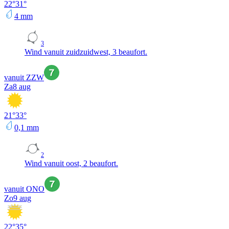
22
°
31
°
4
mm
3
Wind vanuit zuidzuidwest, 3 beaufort.
vanuit ZZW
Za
8 aug
21
°
33
°
0,1
mm
2
Wind vanuit oost, 2 beaufort.
vanuit ONO
Zo
9 aug
22
°
35
°