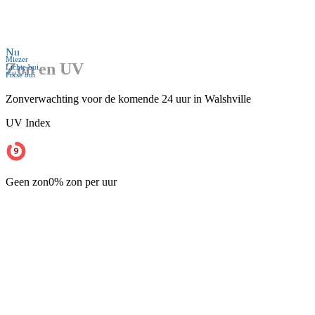
Nu
Miezer
Zon en UV
Lichte bui
Fikse bui
Zonverwachting voor de komende 24 uur in Walshville
UV Index
Geen zon
0% zon per uur