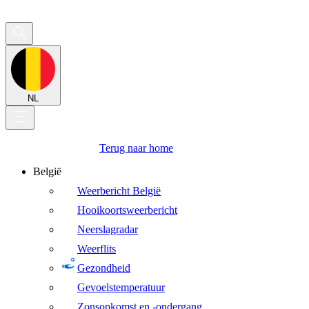
NL
Terug naar home
België
Weerbericht België
Hooikoortsweerbericht
Neerslagradar
Weerflits
Gezondheid
Gevoelstemperatuur
Zonsopkomst en -ondergang