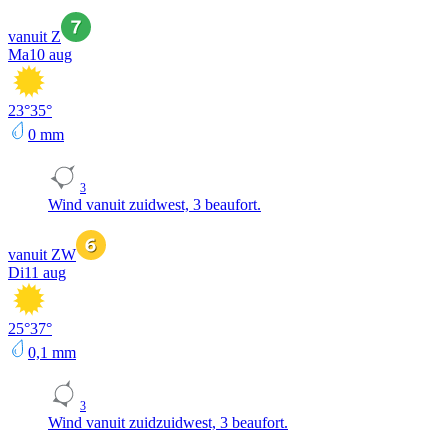
vanuit Z
Ma
10 aug
23
°
35
°
0
mm
3
Wind vanuit zuidwest, 3 beaufort.
vanuit ZW
Di
11 aug
25
°
37
°
0,1
mm
3
Wind vanuit zuidzuidwest, 3 beaufort.