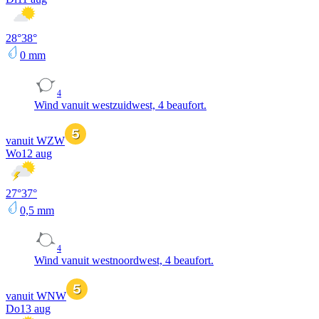
28
°
38
°
0
mm
4
Wind vanuit westzuidwest, 4 beaufort.
vanuit WZW
Wo
12 aug
27
°
37
°
0,5
mm
4
Wind vanuit westnoordwest, 4 beaufort.
vanuit WNW
Do
13 aug