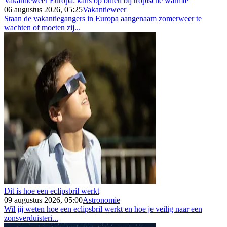
Vakantieweer Europa: kans op buien bij tropische warmte
06 augustus 2026, 05:25
Vakantieweer
Staan de vakantiegangers in Europa aangenaam zomerweer te
wachten of moeten zij...
Dit is hoe een eclipsbril werkt
09 augustus 2026, 05:00
Astronomie
Wil jij weten hoe een eclipsbril werkt en hoe je veilig naar een
zonsverduisteri...