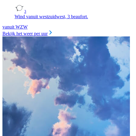
3
Wind vanuit westzuidwest, 3 beaufort.
vanuit WZW
Bekijk het weer per uur