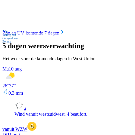
Nu
Zon en UV komende 7 dagen
Weinig zon
Geregeld zon
Zonnig
5 dagen weersverwachting
Het weer voor de komende dagen in West Union
Ma
10 aug
26
°
37
°
0,3
mm
4
Wind vanuit westzuidwest, 4 beaufort.
vanuit WZW
Di
11 aug