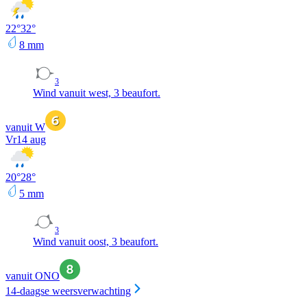
22
°
32
°
8
mm
3
Wind vanuit west, 3 beaufort.
vanuit W
Vr
14 aug
20
°
28
°
5
mm
3
Wind vanuit oost, 3 beaufort.
vanuit ONO
14-daagse weersverwachting