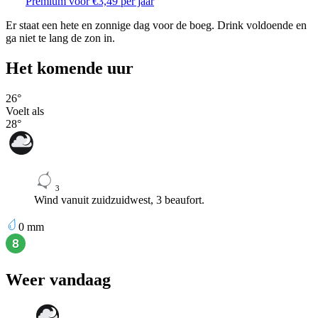
Premium voor €3,49 per jaar
Er staat een hete en zonnige dag voor de boeg. Drink voldoende en
ga niet te lang de zon in.
Het komende uur
26
°
Voelt als
28
°
3
Wind vanuit zuidzuidwest, 3 beaufort.
0
mm
Weer vandaag