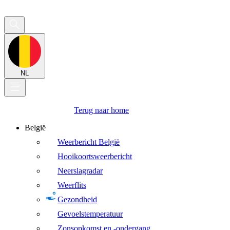
NL
Terug naar home
België
Weerbericht België
Hooikoortsweerbericht
Neerslagradar
Weerflits
Gezondheid
Gevoelstemperatuur
Zonsopkomst en -ondergang