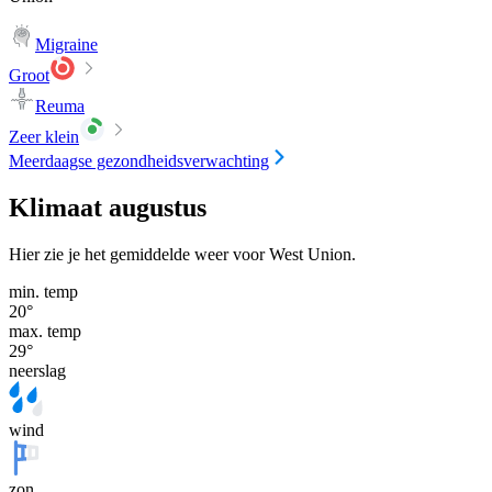
Migraine
Groot
Reuma
Zeer klein
Meerdaagse gezondheidsverwachting
Klimaat augustus
Hier zie je het gemiddelde weer voor West Union.
min. temp
20
°
max. temp
29
°
neerslag
wind
zon