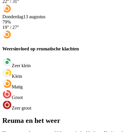
22
° /
31
°
Donderdag
13 augustus
79
%
19
° /
27
°
Weersinvloed op reumatische klachten
Zeer klein
Klein
Matig
Groot
Zeer groot
Reuma en het weer