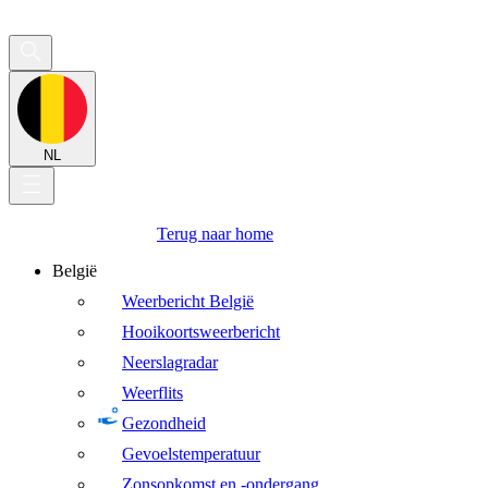
NL
Terug naar home
België
Weerbericht België
Hooikoortsweerbericht
Neerslagradar
Weerflits
Gezondheid
Gevoelstemperatuur
Zonsopkomst en -ondergang