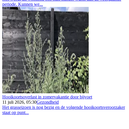
periode. Kunnen we...
Hooikoortsoverlast in zomervakantie door bijvoet
11 juli 2026, 05:30
Gezondheid
Het grasseizoen is nog bezig en de volgende hooikoortsveroorzaker
staat op punt...