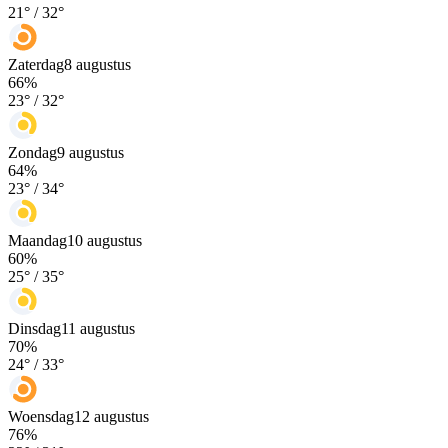
21
° /
32
°
Zaterdag
8 augustus
66
%
23
° /
32
°
Zondag
9 augustus
64
%
23
° /
34
°
Maandag
10 augustus
60
%
25
° /
35
°
Dinsdag
11 augustus
70
%
24
° /
33
°
Woensdag
12 augustus
76
%