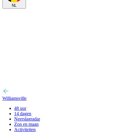
NL
Williamsville
48 uur
14 dagen
Neerslagradar
Zon en maan
Activiteiten