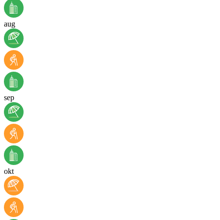
aug
sep
okt