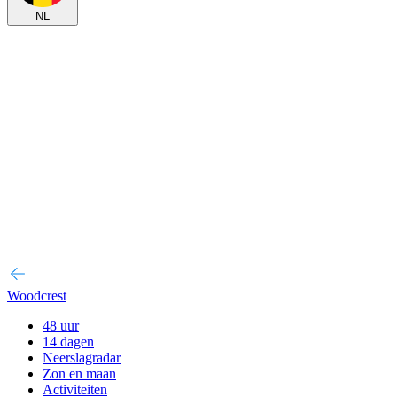
NL
Woodcrest
48 uur
14 dagen
Neerslagradar
Zon en maan
Activiteiten