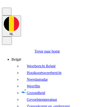
NL
Terug naar home
België
Weerbericht België
Hooikoortsweerbericht
Neerslagradar
Weerflits
Gezondheid
Gevoelstemperatuur
Zonsopkomst en -ondergang