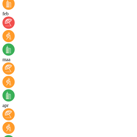
feb
maa
apr