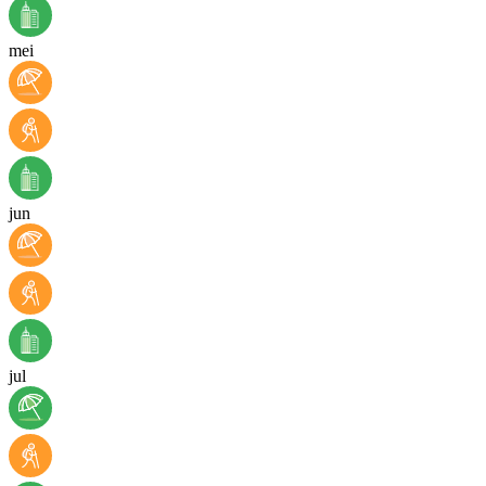
mei
jun
jul