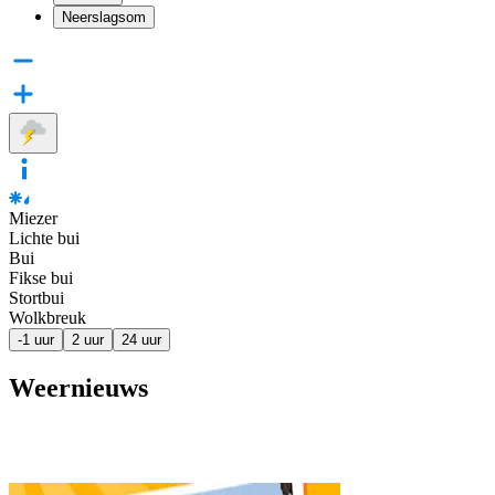
Neerslagsom
Miezer
Lichte bui
Bui
Fikse bui
Stortbui
Wolkbreuk
-1 uur
2 uur
24 uur
Weernieuws