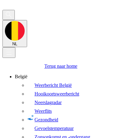
NL
Terug naar home
België
Weerbericht België
Hooikoortsweerbericht
Neerslagradar
Weerflits
Gezondheid
Gevoelstemperatuur
Zonsopkomst en -ondergang