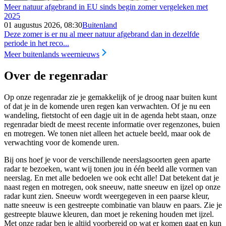
Meer natuur afgebrand in EU sinds begin zomer vergeleken met
2025
01 augustus 2026, 08:30
Buitenland
Deze zomer is er nu al meer natuur afgebrand dan in dezelfde
periode in het reco...
Meer buitenlands weernieuws
Over de regenradar
Op onze regenradar zie je gemakkelijk of je droog naar buiten kunt
of dat je in de komende uren regen kan verwachten. Of je nu een
wandeling, fietstocht of een dagje uit in de agenda hebt staan, onze
regenradar biedt de meest recente informatie over regenzones, buien
en motregen. We tonen niet alleen het actuele beeld, maar ook de
verwachting voor de komende uren.
Bij ons hoef je voor de verschillende neerslagsoorten geen aparte
radar te bezoeken, want wij tonen jou in één beeld alle vormen van
neerslag. En met alle bedoelen we ook echt alle! Dat betekent dat je
naast regen en motregen, ook sneeuw, natte sneeuw en ijzel op onze
radar kunt zien. Sneeuw wordt weergegeven in een paarse kleur,
natte sneeuw is een gestreepte combinatie van blauw en paars. Zie je
gestreepte blauwe kleuren, dan moet je rekening houden met ijzel.
Met onze radar ben je altijd voorbereid op wat er komen gaat en kun