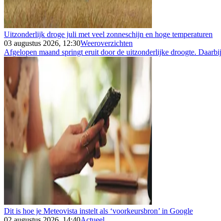
Uitzonderlijk droge juli met veel zonneschijn en hoge temperaturen
03 augustus 2026, 12:30
Weeroverzichten
Afgelopen maand springt eruit door de uitzonderlijke droogte. Daarbij
Dit is hoe je Meteovista instelt als ‘voorkeursbron’ in Google
02 augustus 2026, 14:40
Actueel