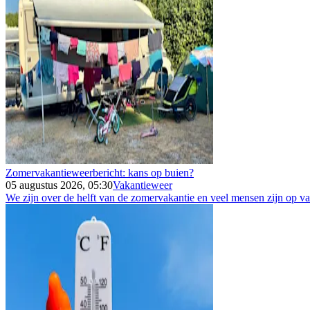
Zomervakantieweerbericht: kans op buien?
05 augustus 2026, 05:30
Vakantieweer
We zijn over de helft van de zomervakantie en veel mensen zijn op vak