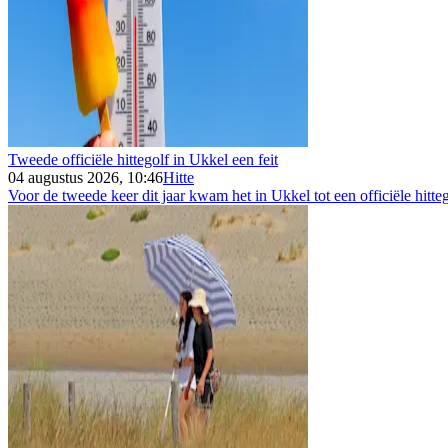
Tweede officiële hittegolf in Ukkel een feit
04 augustus 2026, 10:46
Hitte
Voor de tweede keer dit jaar kwam het in Ukkel tot een officiële hitteg