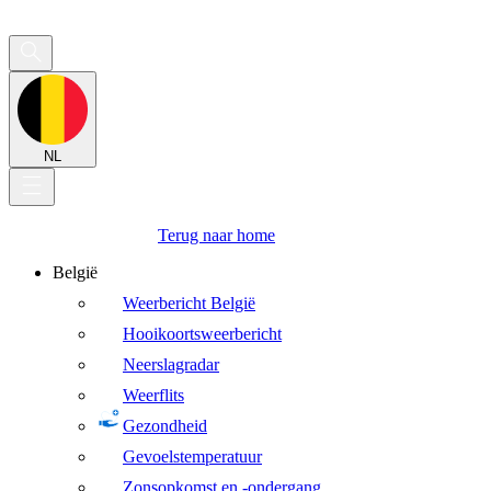
NL
Terug naar home
België
Weerbericht België
Hooikoortsweerbericht
Neerslagradar
Weerflits
Gezondheid
Gevoelstemperatuur
Zonsopkomst en -ondergang