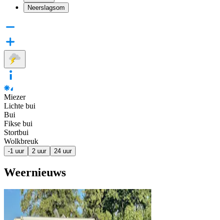
Neerslagsom
Miezer
Lichte bui
Bui
Fikse bui
Stortbui
Wolkbreuk
-1 uur
2 uur
24 uur
Weernieuws