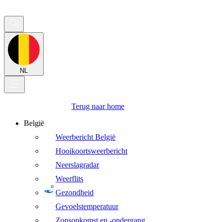
NL
Terug naar home
België
Weerbericht België
Hooikoortsweerbericht
Neerslagradar
Weerflits
Gezondheid
Gevoelstemperatuur
Zonsopkomst en -ondergang