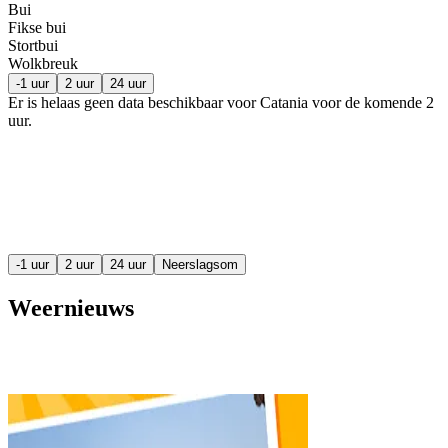
Bui
Fikse bui
Stortbui
Wolkbreuk
-1 uur
2 uur
24 uur
Er is helaas geen data beschikbaar voor Catania voor de komende
2
uur
.
-1 uur
2 uur
24 uur
Neerslagsom
Weernieuws