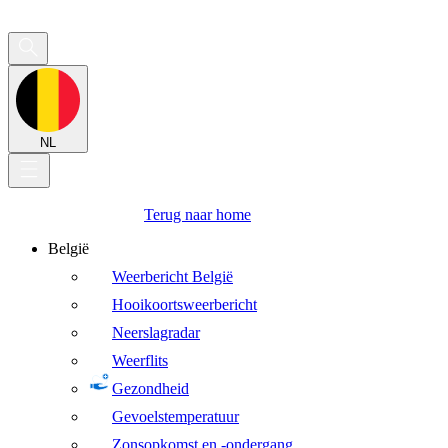
NL
Terug naar home
België
Weerbericht België
Hooikoortsweerbericht
Neerslagradar
Weerflits
Gezondheid
Gevoelstemperatuur
Zonsopkomst en -ondergang