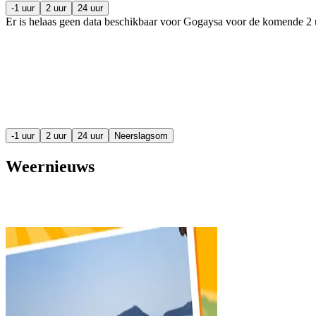
-1 uur
2 uur
24 uur
Er is helaas geen data beschikbaar voor Gogaysa voor de komende
2 
-1 uur
2 uur
24 uur
Neerslagsom
Weernieuws