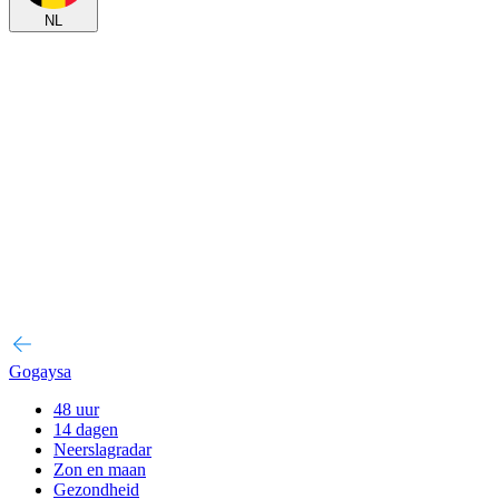
NL
Gogaysa
48 uur
14 dagen
Neerslagradar
Zon en maan
Gezondheid