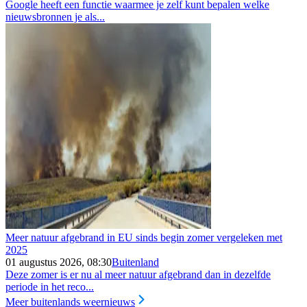
Google heeft een functie waarmee je zelf kunt bepalen welke
nieuwsbronnen je als...
Meer natuur afgebrand in EU sinds begin zomer vergeleken met
2025
01 augustus 2026, 08:30
Buitenland
Deze zomer is er nu al meer natuur afgebrand dan in dezelfde
periode in het reco...
Meer buitenlands weernieuws