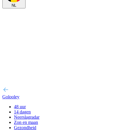
NL
Golooley
48 uur
14 dagen
Neerslagradar
Zon en maan
Gezondheid