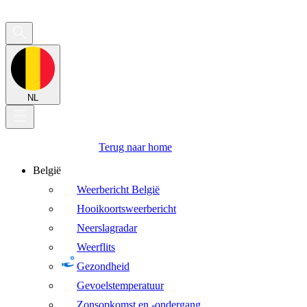
NL
Terug naar home
België
Weerbericht België
Hooikoortsweerbericht
Neerslagradar
Weerflits
Gezondheid
Gevoelstemperatuur
Zonsopkomst en -ondergang