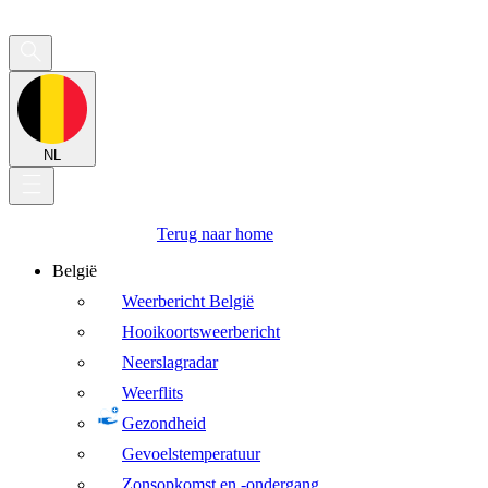
NL
Terug naar home
België
Weerbericht België
Hooikoortsweerbericht
Neerslagradar
Weerflits
Gezondheid
Gevoelstemperatuur
Zonsopkomst en -ondergang