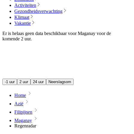
Activiteiten
Gezondheidsverwachting
Klimaat
Vakantie
Er is helaas geen data beschikbaar voor Maganay voor de
komende
2 uur
.
-1 uur
2 uur
24 uur
Neerslagsom
Home
Azië
Filipijnen
Maganay
Regenradar