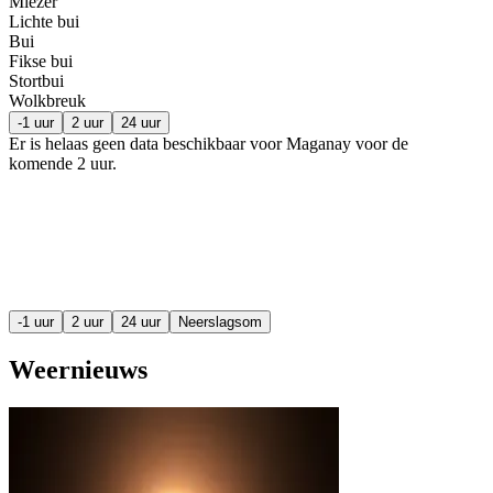
Miezer
Lichte bui
Bui
Fikse bui
Stortbui
Wolkbreuk
-1 uur
2 uur
24 uur
Er is helaas geen data beschikbaar voor Maganay voor de
komende
2 uur
.
-1 uur
2 uur
24 uur
Neerslagsom
Weernieuws