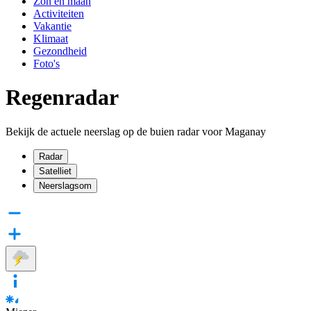
Zon en maan
Activiteiten
Vakantie
Klimaat
Gezondheid
Foto's
Regenradar
Bekijk de actuele neerslag op de buien radar voor Maganay
Radar
Satelliet
Neerslagsom