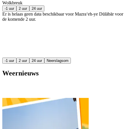
Wolkbreuk
-1 uur
2 uur
24 uur
Er is helaas geen data beschikbaar voor Mazra‘eh-ye Dūlābār voor
de komende
2 uur
.
-1 uur
2 uur
24 uur
Neerslagsom
Weernieuws