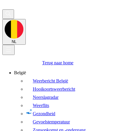
NL
Terug naar home
België
Weerbericht België
Hooikoortsweerbericht
Neerslagradar
Weerflits
Gezondheid
Gevoelstemperatuur
Zonsopkomst en -ondergang