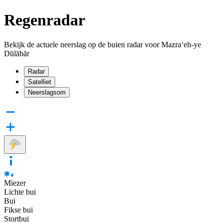
Regenradar
Bekijk de actuele neerslag op de buien radar voor Mazra‘eh-ye
Dūlābār
Radar
Satelliet
Neerslagsom
Miezer
Lichte bui
Bui
Fikse bui
Stortbui