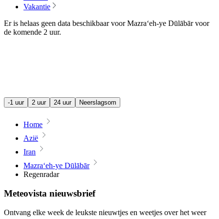
Vakantie
Er is helaas geen data beschikbaar voor Mazra‘eh-ye Dūlābār voor
de komende
2 uur
.
-1 uur
2 uur
24 uur
Neerslagsom
Home
Azië
Iran
Mazra‘eh-ye Dūlābār
Regenradar
Meteovista nieuwsbrief
Ontvang elke week de leukste nieuwtjes en weetjes over het weer