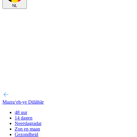
NL
Mazra‘eh-ye Dūlābār
48 uur
14 dagen
Neerslagradar
Zon en maan
Gezondheid