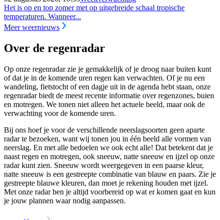
Het is op en top zomer met op uitgebreide schaal tropische
temperaturen. Wanneer...
Meer weernieuws
Over de regenradar
Op onze regenradar zie je gemakkelijk of je droog naar buiten kunt
of dat je in de komende uren regen kan verwachten. Of je nu een
wandeling, fietstocht of een dagje uit in de agenda hebt staan, onze
regenradar biedt de meest recente informatie over regenzones, buien
en motregen. We tonen niet alleen het actuele beeld, maar ook de
verwachting voor de komende uren.
Bij ons hoef je voor de verschillende neerslagsoorten geen aparte
radar te bezoeken, want wij tonen jou in één beeld alle vormen van
neerslag. En met alle bedoelen we ook echt alle! Dat betekent dat je
naast regen en motregen, ook sneeuw, natte sneeuw en ijzel op onze
radar kunt zien. Sneeuw wordt weergegeven in een paarse kleur,
natte sneeuw is een gestreepte combinatie van blauw en paars. Zie je
gestreepte blauwe kleuren, dan moet je rekening houden met ijzel.
Met onze radar ben je altijd voorbereid op wat er komen gaat en kun
je jouw plannen waar nodig aanpassen.