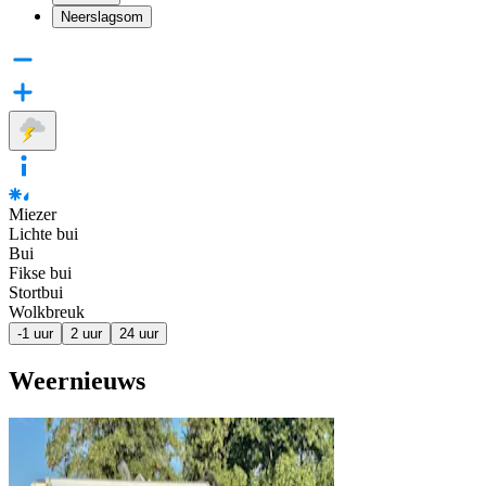
Neerslagsom
Miezer
Lichte bui
Bui
Fikse bui
Stortbui
Wolkbreuk
-1 uur
2 uur
24 uur
Weernieuws