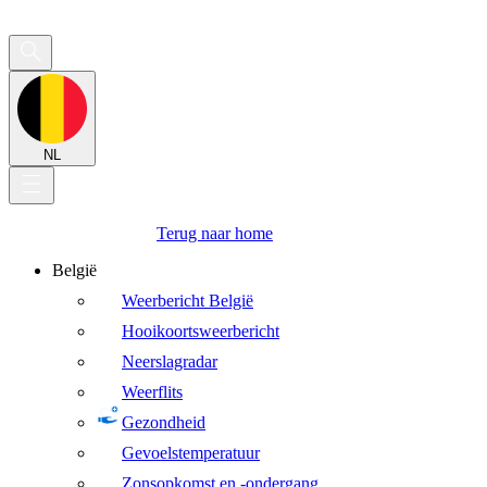
NL
Terug naar home
België
Weerbericht België
Hooikoortsweerbericht
Neerslagradar
Weerflits
Gezondheid
Gevoelstemperatuur
Zonsopkomst en -ondergang