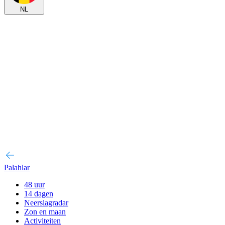
NL
Palahlar
48 uur
14 dagen
Neerslagradar
Zon en maan
Activiteiten