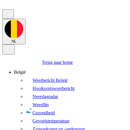
NL
Terug naar home
België
Weerbericht België
Hooikoortsweerbericht
Neerslagradar
Weerflits
Gezondheid
Gevoelstemperatuur
Zonsopkomst en -ondergang