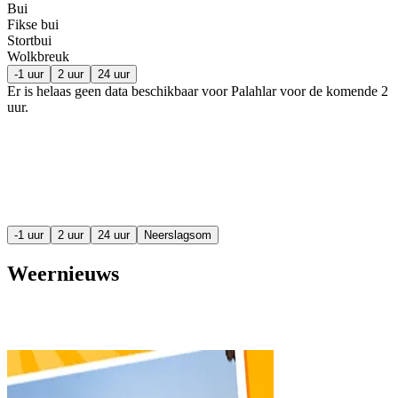
Bui
Fikse bui
Stortbui
Wolkbreuk
-1 uur
2 uur
24 uur
Er is helaas geen data beschikbaar voor Palahlar voor de komende
2
uur
.
-1 uur
2 uur
24 uur
Neerslagsom
Weernieuws