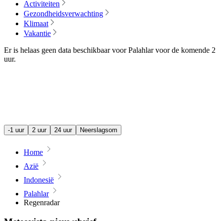
Activiteiten
Gezondheidsverwachting
Klimaat
Vakantie
Er is helaas geen data beschikbaar voor Palahlar voor de komende
2
uur
.
-1 uur
2 uur
24 uur
Neerslagsom
Home
Azië
Indonesië
Palahlar
Regenradar