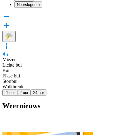
Neerslagsom
Miezer
Lichte bui
Bui
Fikse bui
Stortbui
Wolkbreuk
-1 uur
2 uur
24 uur
Weernieuws