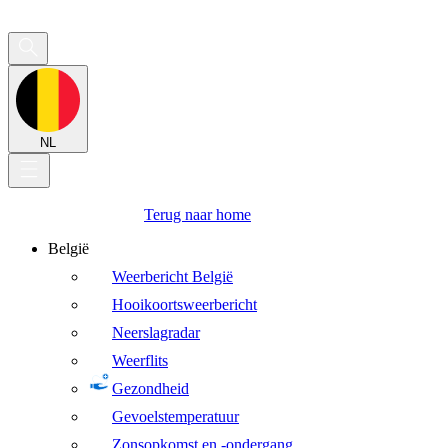
NL
Terug naar home
België
Weerbericht België
Hooikoortsweerbericht
Neerslagradar
Weerflits
Gezondheid
Gevoelstemperatuur
Zonsopkomst en -ondergang