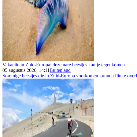
Vakantie in Zuid-Europa: deze nare beestjes kan je tegenkomen
05 augustus 2026, 14:11
Buitenland
Sommige beestjes die in Zuid-Europa voorkomen kunnen flinke overla