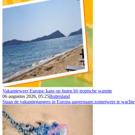
Vakantieweer Europa: kans op buien bij tropische warmte
06 augustus 2026, 05:25
Buitenland
Staan de vakantiegangers in Europa aangenaam zomerweer te wachten 