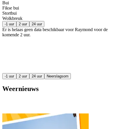
Bui
Fikse bui
Stortbui
Wolkbreuk
-1 uur
2 uur
24 uur
Er is helaas geen data beschikbaar voor Raymond voor de
komende
2 uur
.
-1 uur
2 uur
24 uur
Neerslagsom
Weernieuws