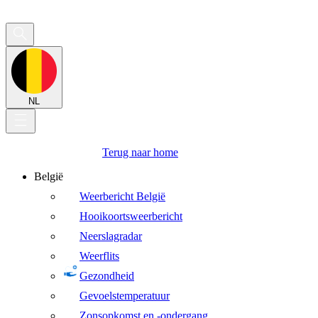
NL
Terug naar home
België
Weerbericht België
Hooikoortsweerbericht
Neerslagradar
Weerflits
Gezondheid
Gevoelstemperatuur
Zonsopkomst en -ondergang