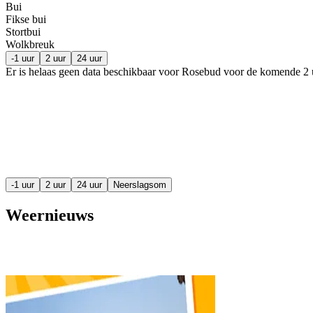
Bui
Fikse bui
Stortbui
Wolkbreuk
-1 uur
2 uur
24 uur
Er is helaas geen data beschikbaar voor Rosebud voor de komende
2 
-1 uur
2 uur
24 uur
Neerslagsom
Weernieuws