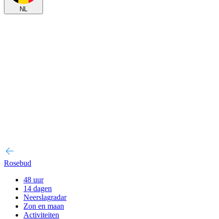
NL
Rosebud
48 uur
14 dagen
Neerslagradar
Zon en maan
Activiteiten