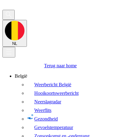
NL
Terug naar home
België
Weerbericht België
Hooikoortsweerbericht
Neerslagradar
Weerflits
Gezondheid
Gevoelstemperatuur
Zonsopkomst en -ondergang